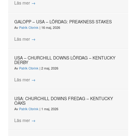
Läs mer
→
GALOPP – USA – LÖRDAG: PREAKNESS STAKES
Av
Patrik Obrink
|
16 maj, 2026
Läs mer
→
USA – CHURCHILL DOWNS LÖRDAG – KENTUCKY
DERBY
Av
Patrik Obrink
|
2 maj, 2026
Läs mer
→
USA: CHURCHILL DOWNS FREDAG – KENTUCKY
OAKS
Av
Patrik Obrink
|
1 maj, 2026
Läs mer
→