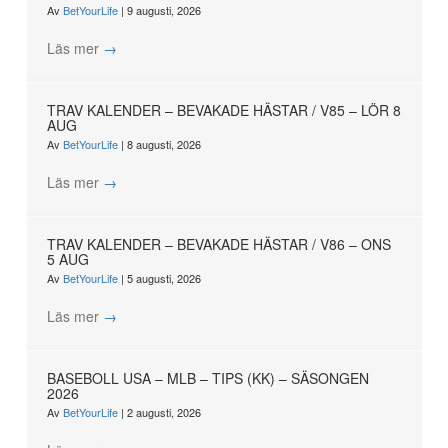
Av
BetYourLife
|
9 augusti, 2026
Läs mer
→
TRAV KALENDER – BEVAKADE HÄSTAR / V85 – LÖR 8
AUG
Av
BetYourLife
|
8 augusti, 2026
Läs mer
→
TRAV KALENDER – BEVAKADE HÄSTAR / V86 – ONS
5 AUG
Av
BetYourLife
|
5 augusti, 2026
Läs mer
→
BASEBOLL USA – MLB – TIPS (KK) – SÄSONGEN
2026
Av
BetYourLife
|
2 augusti, 2026