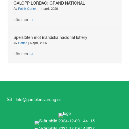
GALOPP LÖRDAG: GRAND NATIONAL
Av
Patrik Obrink
|
11 april, 2026
Läs mer
→
Spelstöten mot irländska nacional lottery
Av
Hatten
|
6 april, 2026
Läs mer
→
info@gamblersvardag.se