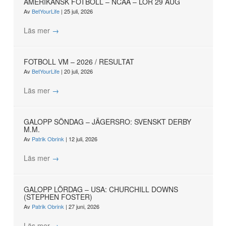
AMERIKANSK FOTBOLL – NCAA – LÖR 29 AUG
Av
BetYourLife
|
25 juli, 2026
Läs mer
→
FOTBOLL VM – 2026 / RESULTAT
Av
BetYourLife
|
20 juli, 2026
Läs mer
→
GALOPP SÖNDAG – JÄGERSRO: SVENSKT DERBY
M.M.
Av
Patrik Obrink
|
12 juli, 2026
Läs mer
→
GALOPP LÖRDAG – USA: CHURCHILL DOWNS
(STEPHEN FOSTER)
Av
Patrik Obrink
|
27 juni, 2026
Läs mer
→