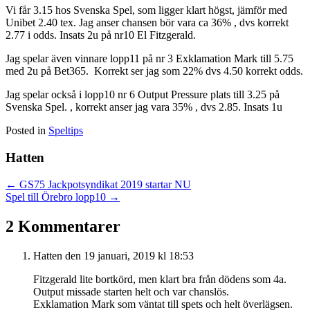
Vi får 3.15 hos Svenska Spel, som ligger klart högst, jämför med
Unibet 2.40 tex. Jag anser chansen bör vara ca 36% , dvs korrekt
2.77 i odds. Insats 2u på nr10 El Fitzgerald.
Jag spelar även vinnare lopp11 på nr 3 Exklamation Mark till 5.75
med 2u på Bet365. Korrekt ser jag som 22% dvs 4.50 korrekt odds.
Jag spelar också i lopp10 nr 6 Output Pressure plats till 3.25 på
Svenska Spel. , korrekt anser jag vara 35% , dvs 2.85. Insats 1u
Posted in
Speltips
Hatten
Posts
← GS75 Jackpotsyndikat 2019 startar NU
Spel till Örebro lopp10 →
navigation
2 Kommentarer
Hatten
den 19 januari, 2019 kl 18:53
Fitzgerald lite bortkörd, men klart bra från dödens som 4a.
Output missade starten helt och var chanslös.
Exklamation Mark som väntat till spets och helt överlägsen.