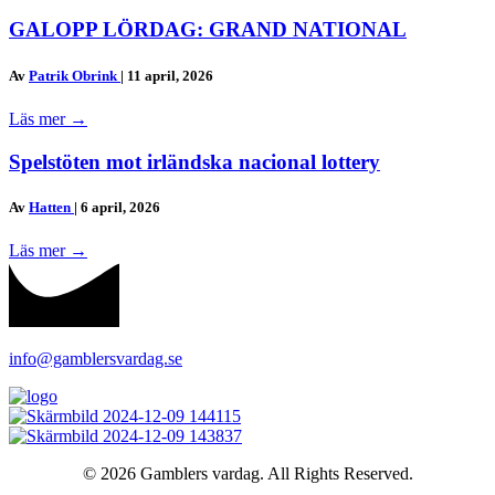
GALOPP LÖRDAG: GRAND NATIONAL
Av
Patrik Obrink
|
11 april, 2026
Läs mer
→
Spelstöten mot irländska nacional lottery
Av
Hatten
|
6 april, 2026
Läs mer
→
info@gamblersvardag.se
© 2026 Gamblers vardag. All Rights Reserved.