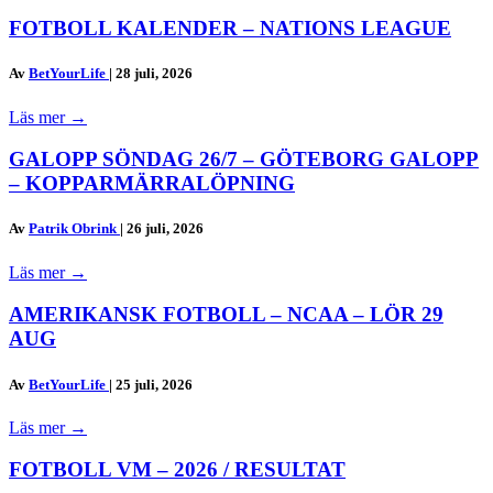
FOTBOLL KALENDER – NATIONS LEAGUE
Av
BetYourLife
|
28 juli, 2026
Läs mer
→
GALOPP SÖNDAG 26/7 – GÖTEBORG GALOPP
– KOPPARMÄRRALÖPNING
Av
Patrik Obrink
|
26 juli, 2026
Läs mer
→
AMERIKANSK FOTBOLL – NCAA – LÖR 29
AUG
Av
BetYourLife
|
25 juli, 2026
Läs mer
→
FOTBOLL VM – 2026 / RESULTAT