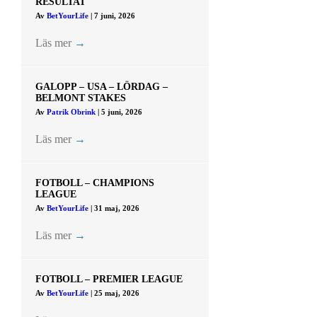
RESULTAT
Av
BetYourLife
|
7 juni, 2026
Läs mer
→
GALOPP – USA – LÖRDAG –
BELMONT STAKES
Av
Patrik Obrink
|
5 juni, 2026
Läs mer
→
FOTBOLL – CHAMPIONS
LEAGUE
Av
BetYourLife
|
31 maj, 2026
Läs mer
→
FOTBOLL – PREMIER LEAGUE
Av
BetYourLife
|
25 maj, 2026