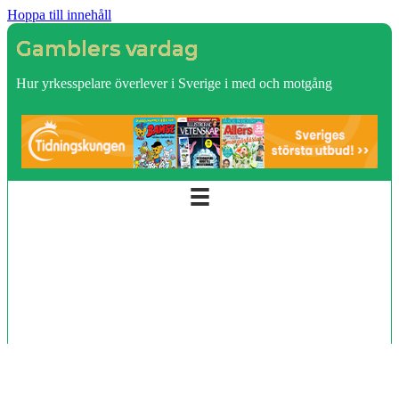
Hoppa till innehåll
Gamblers vardag
Hur yrkesspelare överlever i Sverige i med och motgång
Startsida
Integritetspolicy
Om