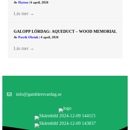
Av
Hatten
|
6 april, 2026
Läs mer
→
GALOPP LÖRDAG: AQUEDUCT – WOOD MEMORIAL
Av
Patrik Obrink
|
4 april, 2026
Läs mer
→
info@gamblersvardag.se