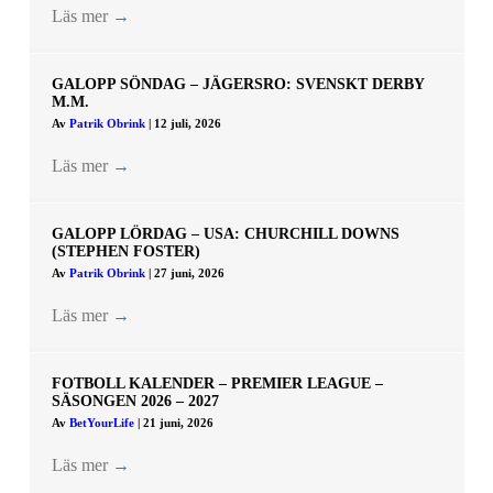
Läs mer
→
GALOPP SÖNDAG – JÄGERSRO: SVENSKT DERBY
M.M.
Av
Patrik Obrink
|
12 juli, 2026
Läs mer
→
GALOPP LÖRDAG – USA: CHURCHILL DOWNS
(STEPHEN FOSTER)
Av
Patrik Obrink
|
27 juni, 2026
Läs mer
→
FOTBOLL KALENDER – PREMIER LEAGUE –
SÄSONGEN 2026 – 2027
Av
BetYourLife
|
21 juni, 2026
Läs mer
→