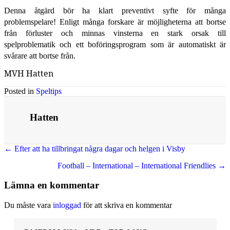
Denna åtgärd bör ha klart preventivt syfte för många
problemspelare! Enligt många forskare är möjligheterna att bortse
från förluster och minnas vinsterna en stark orsak till
spelproblematik och ett boföringsprogram som är automatiskt är
svårare att bortse från.
MVH Hatten
Posted in
Speltips
Hatten
Posts
← Efter att ha tillbringat några dagar och helgen i Visby
navigation
Football – International – International Friendlies →
Lämna en kommentar
Du måste vara
inloggad
för att skriva en kommentar