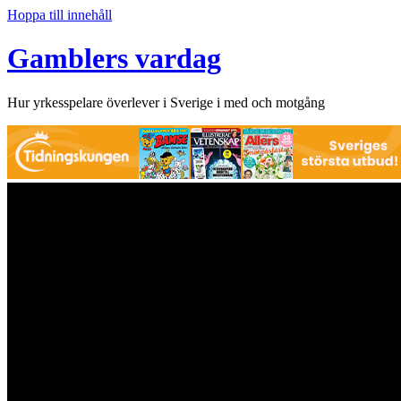
Hoppa till innehåll
Gamblers vardag
Hur yrkesspelare överlever i Sverige i med och motgång