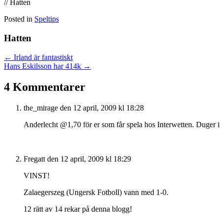
// Hatten
Posted in
Speltips
Hatten
Posts
← Irland är fantastiskt
Hans Eskilsson har 414k →
navigation
4 Kommentarer
the_mirage
den 12 april, 2009 kl 18:28
Anderlecht @1,70 för er som får spela hos Interwetten. Duger 
Fregatt
den 12 april, 2009 kl 18:29
VINST!
Zalaegerszeg (Ungersk Fotboll) vann med 1-0.
12 rätt av 14 rekar på denna blogg!