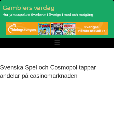
Gamblers vardag
Hur yrkesspelare överlever i Sverige i med och motgång
Svenska Spel och Cosmopol tappar
andelar på casinomarknaden