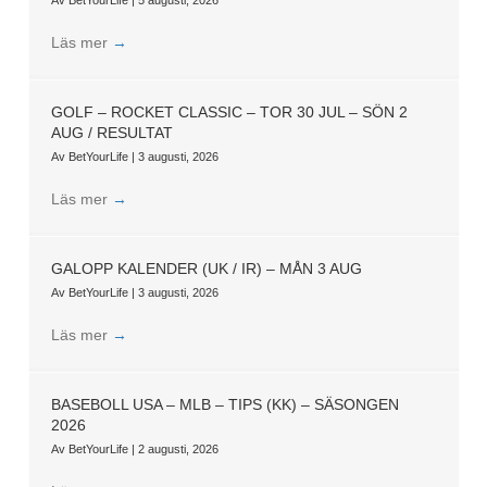
Läs mer
→
GOLF – ROCKET CLASSIC – TOR 30 JUL – SÖN 2
AUG / RESULTAT
Av
BetYourLife
|
3 augusti, 2026
Läs mer
→
GALOPP KALENDER (UK / IR) – MÅN 3 AUG
Av
BetYourLife
|
3 augusti, 2026
Läs mer
→
BASEBOLL USA – MLB – TIPS (KK) – SÄSONGEN
2026
Av
BetYourLife
|
2 augusti, 2026