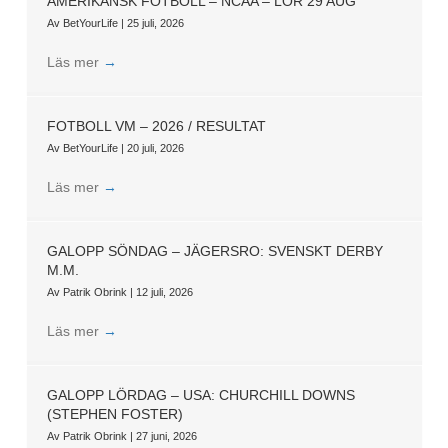
AMERIKANSK FOTBOLL – NCAA – LÖR 29 AUG
Av
BetYourLife
|
25 juli, 2026
Läs mer
→
FOTBOLL VM – 2026 / RESULTAT
Av
BetYourLife
|
20 juli, 2026
Läs mer
→
GALOPP SÖNDAG – JÄGERSRO: SVENSKT DERBY
M.M.
Av
Patrik Obrink
|
12 juli, 2026
Läs mer
→
GALOPP LÖRDAG – USA: CHURCHILL DOWNS
(STEPHEN FOSTER)
Av
Patrik Obrink
|
27 juni, 2026