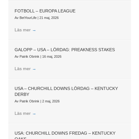
FOTBOLL – EUROPA LEAGUE
Av
BetYourLife
|
21 maj, 2026
Läs mer
→
GALOPP – USA – LÖRDAG: PREAKNESS STAKES
Av
Patrik Obrink
|
16 maj, 2026
Läs mer
→
USA – CHURCHILL DOWNS LÖRDAG – KENTUCKY
DERBY
Av
Patrik Obrink
|
2 maj, 2026
Läs mer
→
USA: CHURCHILL DOWNS FREDAG – KENTUCKY
OAKS