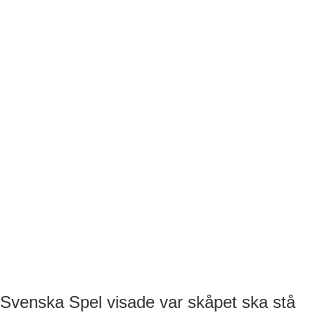
Svenska Spel visade var skåpet ska stå