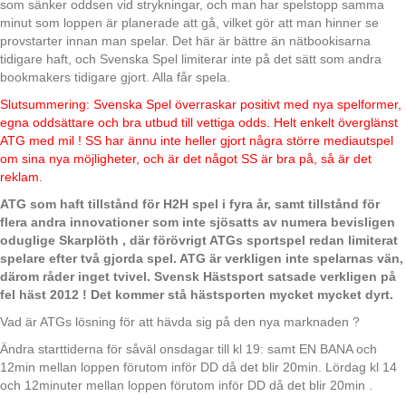
som sänker oddsen vid strykningar, och man har spelstopp samma
minut som loppen är planerade att gå, vilket gör att man hinner se
provstarter innan man spelar. Det här är bättre än nätbookisarna
tidigare haft, och Svenska Spel limiterar inte på det sätt som andra
bookmakers tidigare gjort. Alla får spela.
Slutsummering: Svenska Spel överraskar positivt med nya spelformer,
egna oddsättare och bra utbud till vettiga odds. Helt enkelt överglänst
ATG med mil ! SS har ännu inte heller gjort några större mediautspel
om sina nya möjligheter, och är det något SS är bra på, så är det
reklam.
ATG som haft tillstånd för H2H spel i fyra år, samt tillstånd för
flera andra innovationer som inte sjösatts av numera bevisligen
oduglige Skarplöth , där förövrigt ATGs sportspel redan limiterat
spelare efter två gjorda spel. ATG är verkligen inte spelarnas vän,
därom råder inget tvivel. Svensk Hästsport satsade verkligen på
fel häst 2012 ! Det kommer stå hästsporten mycket mycket dyrt.
Vad är ATGs lösning för att hävda sig på den nya marknaden ?
Ändra starttiderna för såväl onsdagar till kl 19: samt EN BANA och
12min mellan loppen förutom inför DD då det blir 20min. Lördag kl 14
och 12minuter mellan loppen förutom inför DD då det blir 20min .