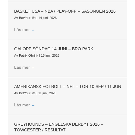
BASKET USA – NBA / PLAY-OFF – SÄSONGEN 2026
Av
BetYourLife
|
14 juni, 2026
Läs mer
→
GALOPP SÖNDAG 14 JUNI – BRO PARK
Av
Patrik Obrink
|
13 juni, 2026
Läs mer
→
AMERIKANSK FOTBOLL – NFL – TOR 10 SEP / 11 JUN
Av
BetYourLife
|
11 juni, 2026
Läs mer
→
GREYHOUNDS – ENGELSKA DERBYT 2026 –
TOWCESTER / RESULTAT