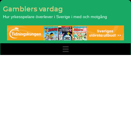
Gamblers vardag
Hur yrkesspelare överlever i Sverige i med och motgång