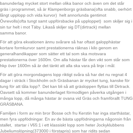
banunderlag mycket stort mellan olika banor och även om det står
gräs i programmet, så är Klampenborgs gräsbana(ofta snabb, oerhört
långt upplopp och vida kurvor) helt annorlunda gentimot
Övrevolls(ofta tungt samt uppförsbacke på upploppet) som skiljer sig i
sin tur helt i mot Täby. Likaså skiljer sig DT(dirtrack) mellan
samma banor.
För att göra ekvationen ännu svårare så har oftast galopphästar
kortare formkurvor samt prestationerna räknas i kilo genom en
generalhandikapper som sätter ett tal som ska motsvara
prestationerna över 1600m. Om alla hästar får den vikt som står som
hkp över 1600m så är det tänkt att alla ska vara på linje i mål.
För att göra morgondagens lopp riktigt svåra så har det nu regnat 4
dagar i sträck i Stockholm och Gräsbanan är mycket tung, kanske för
tung för att tåla lopp?. Det kan bli så att gräsloppen flyttas till Dirtrack.
Oavsett så kommer banunderlaget förmodligen påverka utgången i
många lopp, då många hästar är ovana vid Gräs och framförallt TUNG
GRÄSBANA.
Familjen i form av min bror Bosse och fru Kerstin har inga starthästar,
men fyra uppfödningar. En av de bästa uppfödningarna någonsin från
stallet, startar i V65:1 i ett klassiskt lopp som heter Jockyklubbens
Jubeliumslöpning(373000 i förstapris) som har ridits sedan