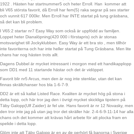
1922 . Hästen har startnummer5 och heter Erroll. Han kommer att
bli V65 största favorit, då Erroll har fem(5) raka segrar på sex starter
och vunnit 617 000kr. Men Erroll har INTE startat på tung gräsbana,
så det kan bli problem.
I V65:2 startar nr7 Easy Way som också är uppfödd av familjen.
Loppet heter Dianalöpning(420 000 i förstapris) och är stonas
motsvarighet till Jockyklubben. Easy Way är ett bra sto , men tillhör
inte favoriterna och har inte heller startat på Tung Gräsbana. Men lite
chans har nog hästen trots allt.
Dagens Dubbel är mycket intressant i morgon med ett handikapplopp
som DD1 med 11 startande hästar och det är vidöppet.
Favorit blir nr5 Arcus, men den är nog inte stenklar, utan det kan
finnas skrällchanser hos bla 1-6-7-9.
DD2 är ett så kallat Listed Race. Kvaliten är mycket hög på stona i
detta lopp, och här tror jag den i övrigt mycket skickliga tipstern på
Täby Galopp(Ulf Zaider) är fel ute. Hans favorit är nr 12 Novasky, men
den tror inte jag på utan jag tror det skräller här. 2-4-6-9-11-14 har alla
chans och det kommer att krävas hårt arbete för att plocka fram en
spelide i detta lopp.
Glöm inte att Täby Galopp är en av de oerhört få banorna i Sverige