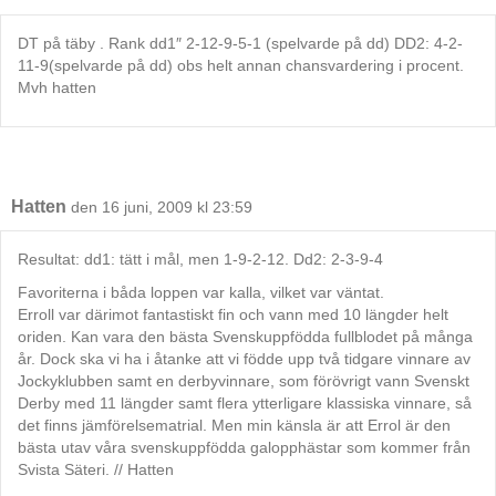
DT på täby . Rank dd1″ 2-12-9-5-1 (spelvarde på dd) DD2: 4-2-
11-9(spelvarde på dd) obs helt annan chansvardering i procent.
Mvh hatten
Hatten
den 16 juni, 2009 kl 23:59
Resultat: dd1: tätt i mål, men 1-9-2-12. Dd2: 2-3-9-4
Favoriterna i båda loppen var kalla, vilket var väntat.
Erroll var därimot fantastiskt fin och vann med 10 längder helt
oriden. Kan vara den bästa Svenskuppfödda fullblodet på många
år. Dock ska vi ha i åtanke att vi födde upp två tidgare vinnare av
Jockyklubben samt en derbyvinnare, som förövrigt vann Svenskt
Derby med 11 längder samt flera ytterligare klassiska vinnare, så
det finns jämförelsematrial. Men min känsla är att Errol är den
bästa utav våra svenskuppfödda galopphästar som kommer från
Svista Säteri. // Hatten