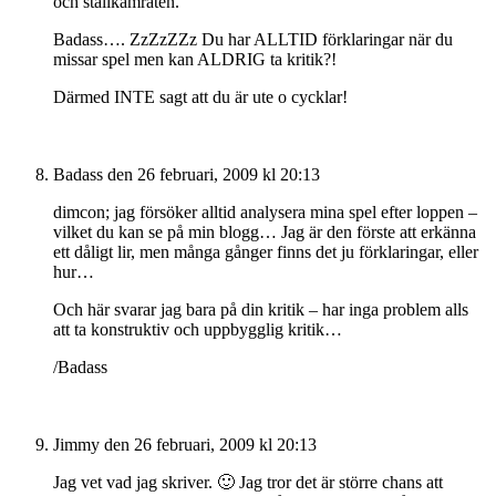
och stallkamraten.
Badass…. ZzZzZZz Du har ALLTID förklaringar när du
missar spel men kan ALDRIG ta kritik?!
Därmed INTE sagt att du är ute o cycklar!
Badass
den 26 februari, 2009 kl 20:13
dimcon; jag försöker alltid analysera mina spel efter loppen –
vilket du kan se på min blogg… Jag är den förste att erkänna
ett dåligt lir, men många gånger finns det ju förklaringar, eller
hur…
Och här svarar jag bara på din kritik – har inga problem alls
att ta konstruktiv och uppbygglig kritik…
/Badass
Jimmy
den 26 februari, 2009 kl 20:13
Jag vet vad jag skriver. 🙂 Jag tror det är större chans att