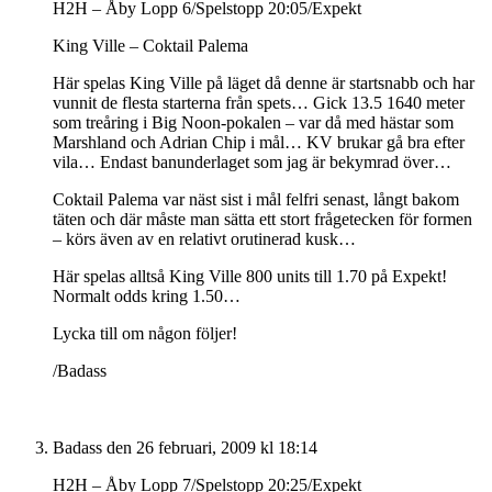
H2H – Åby Lopp 6/Spelstopp 20:05/Expekt
King Ville – Coktail Palema
Här spelas King Ville på läget då denne är startsnabb och har
vunnit de flesta starterna från spets… Gick 13.5 1640 meter
som treåring i Big Noon-pokalen – var då med hästar som
Marshland och Adrian Chip i mål… KV brukar gå bra efter
vila… Endast banunderlaget som jag är bekymrad över…
Coktail Palema var näst sist i mål felfri senast, långt bakom
täten och där måste man sätta ett stort frågetecken för formen
– körs även av en relativt orutinerad kusk…
Här spelas alltså King Ville 800 units till 1.70 på Expekt!
Normalt odds kring 1.50…
Lycka till om någon följer!
/Badass
Badass
den 26 februari, 2009 kl 18:14
H2H – Åby Lopp 7/Spelstopp 20:25/Expekt