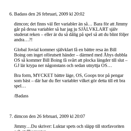
Badass
den 26 februari, 2009 kl 20:02
dimcon; det finns väl fler variabler än så… Bara för att Jimmy
går på dessa variabler så har jag ju SJÄLVKLART själv
studerat reken – eller är du så dålig på spel så att du blint följer
andra…?!
Global Jovial kommer självklart få en bättre resa än Bill
Boing om inget oförutsett händer – därmed med Åbys dubbla
OS så kommer Bill Boing få svårt att plocka längder till slut –
GJ lär krypa ner någonstans och sedan utnyttja OS…
Bra form, MYCKET bättre läge, OS, Goops tror på pengar
som bäst – där har du fler variabler vilket gör detta till ett bra
spel…
/Badass
dimcon
den 26 februari, 2009 kl 20:07
Jimmy…Du skriver: Luktar spets och släpp till storfavoriten