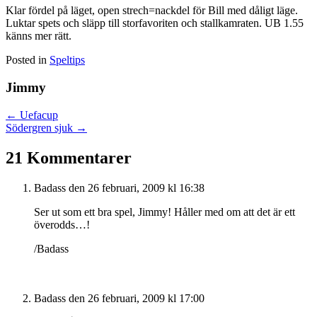
Klar fördel på läget, open strech=nackdel för Bill med dåligt läge.
Luktar spets och släpp till storfavoriten och stallkamraten. UB 1.55
känns mer rätt.
Posted in
Speltips
Jimmy
Posts
← Uefacup
Södergren sjuk →
navigation
21 Kommentarer
Badass
den 26 februari, 2009 kl 16:38
Ser ut som ett bra spel, Jimmy! Håller med om att det är ett
överodds…!
/Badass
Badass
den 26 februari, 2009 kl 17:00