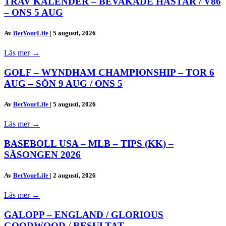
TRAV KALENDER – BEVAKADE HÄSTAR / V86
– ONS 5 AUG
Av
BetYourLife
|
5 augusti, 2026
Läs mer
→
GOLF – WYNDHAM CHAMPIONSHIP – TOR 6
AUG – SÖN 9 AUG / ONS 5
Av
BetYourLife
|
5 augusti, 2026
Läs mer
→
BASEBOLL USA – MLB – TIPS (KK) –
SÄSONGEN 2026
Av
BetYourLife
|
2 augusti, 2026
Läs mer
→
GALOPP – ENGLAND / GLORIOUS
GOODWOOD / RESULTAT