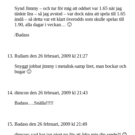
Synd Jimmy – och tur för mig att oddset var 1.65 när jag
tänkte lira – så jag avstod – var dock nära att spela till 1.65
ändå – så detta var ett klart överodds som skulle spelas till
1.90, alla dagar i veckan… 🙂
/Badass
Rullarn
den 26 februari, 2009 kl 21:27
Snyggt jobbat jimmy i metalisk-samp liret, man bockar och
bugar 🙂
dimcon
den 26 februari, 2009 kl 21:43
Badass….Snälla!!!!!
Badass
den 26 februari, 2009 kl 21:49
dimcon; vad har jag gjort nu för att ådra mig din vrede?! 😉