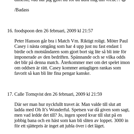
/Badass
foodspoon
den 26 februari, 2009 kl 21:57
Peter Hanson går bra i Match Vm. Riktigt roligt. Möter Paul
Casey i nästa omgång som har 4 upp just nu fast endast 1
birdie och motståndaren som gjort bort sig lite så bli inte för
imponerade av den bedriften. Spännande och se vilka odds
det blir på denna match. Återkommer mer om det spelet imon
om oddsen är rätt. Casey kommer antagligen rankas som
favorit så kan bli lite fina pengar kanske.
Calle Tornqvist
den 26 februari, 2009 kl 21:59
Där ser man hur nyckfullt travet är. Man valde till slut att
ladda med Oh It’s Wonderful. Spetsen var då given som sagt,
men vad ledde det till? Jo, ingen speed kvar till slut på en
jobbig bana och en häst som kan bli sliten av loppet. 3000 in
för ett sjättepris är inget att jubla över i det läget.