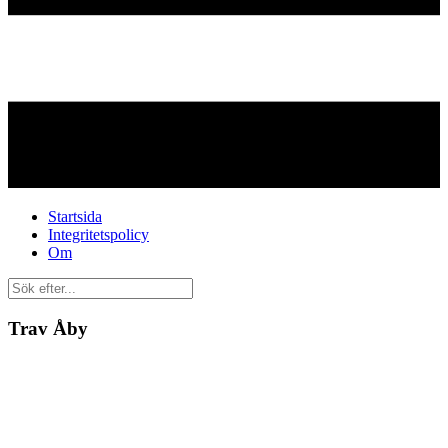
Startsida
Integritetspolicy
Om
Trav Åby