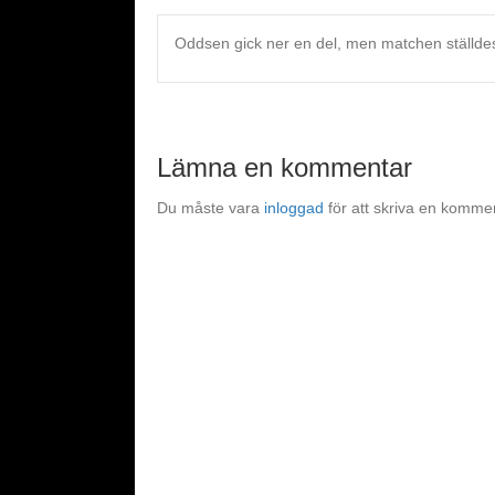
Oddsen gick ner en del, men matchen ställde
Lämna en kommentar
Du måste vara
inloggad
för att skriva en komme