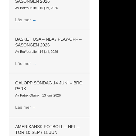
SÄSONGEN 2026
Av
BetYourLife
|
15 juni, 2026
Läs mer
→
BASKET USA – NBA / PLAY-OFF –
SÄSONGEN 2026
Av
BetYourLife
|
14 juni, 2026
Läs mer
→
GALOPP SÖNDAG 14 JUNI – BRO
PARK
Av
Patrik Obrink
|
13 juni, 2026
Läs mer
→
AMERIKANSK FOTBOLL – NFL –
TOR 10 SEP / 11 JUN