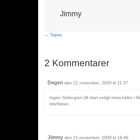
Jimmy
← Tapas
Posts
navigation
2 Kommentarer
Degen
den 21 november, 2009 kl 11:37
Ingen Södergren till start enligt mina källor i 
startlistan….
Jimmy
den 21 november, 2009 kl 16:46