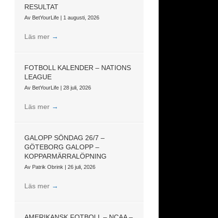
RESULTAT
Av
BetYourLife
|
1 augusti, 2026
Läs mer
→
FOTBOLL KALENDER – NATIONS
LEAGUE
Av
BetYourLife
|
28 juli, 2026
Läs mer
→
GALOPP SÖNDAG 26/7 –
GÖTEBORG GALOPP –
KOPPARMÄRRALÖPNING
Av
Patrik Obrink
|
26 juli, 2026
Läs mer
→
AMERIKANSK FOTBOLL – NCAA –