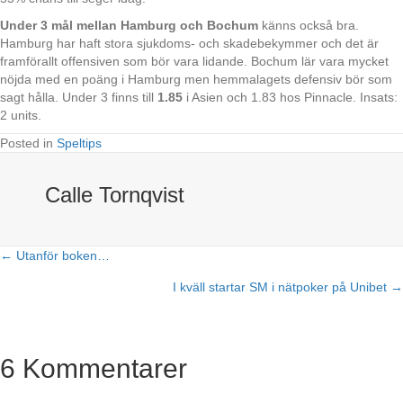
Under 3 mål mellan Hamburg och Bochum
känns också bra.
Hamburg har haft stora sjukdoms- och skadebekymmer och det är
framförallt offensiven som bör vara lidande. Bochum lär vara mycket
nöjda med en poäng i Hamburg men hemmalagets defensiv bör som
sagt hålla. Under 3 finns till
1.85
i Asien och 1.83 hos Pinnacle. Insats:
2 units.
Posted in
Speltips
Calle Tornqvist
← Utanför boken…
Posts
I kväll startar SM i nätpoker på Unibet →
navigation
6 Kommentarer