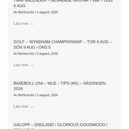
TRAV KALENDER – BEVAKADE HÄSTAR / V86 – ONS
5 AUG
Av
BetYourLife
|
5 augusti, 2026
Läs mer
→
GOLF – WYNDHAM CHAMPIONSHIP – TOR 6 AUG –
SÖN 9 AUG / ONS 5
Av
BetYourLife
|
5 augusti, 2026
Läs mer
→
BASEBOLL USA – MLB – TIPS (KK) – SÄSONGEN
2026
Av
BetYourLife
|
2 augusti, 2026
Läs mer
→
GALOPP – ENGLAND / GLORIOUS GOODWOOD /