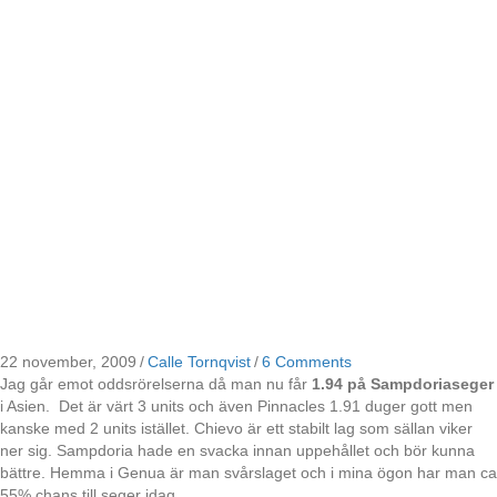
22 november, 2009
/
Calle Tornqvist
/
6 Comments
Jag går emot oddsrörelserna då man nu får
1.94 på Sampdoriaseger
i Asien. Det är värt 3 units och även Pinnacles 1.91 duger gott men
kanske med 2 units istället. Chievo är ett stabilt lag som sällan viker
ner sig. Sampdoria hade en svacka innan uppehållet och bör kunna
bättre. Hemma i Genua är man svårslaget och i mina ögon har man ca
55% chans till seger idag.