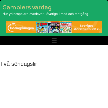
Gamblers vardag
Hur yrkesspelare överlever i Sverige i med och motgång
Två söndagslir