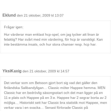
Eklund
den 21 oktober, 2009 kl 13:07
Frågar igen:
Hur värderar man enklast hcp-spel, om jag tycker att linan är
felaktig? Har svårt med min värdering, för hcp är vanskligt. Kan
inte bestämma insats, och hur stora chanser resp. hcp har.
YksiKaxig
den 21 oktober, 2009 kl 14:57
Det verkar som om Betsson gjort bort sig vad det gäller den
finländska Salibandyligan… Classic möter Happee hemma. MEN
Classic har en bedrövlig säsongsstart och det man ligger på en
11:e plats och Happee på en 3:e. Happee har 2 segrar borta av 2
möjliga… Historiskt sett har Classic bra statistik mot Happee, men
verkar vara i en svacka… Senast förlorade Classic på