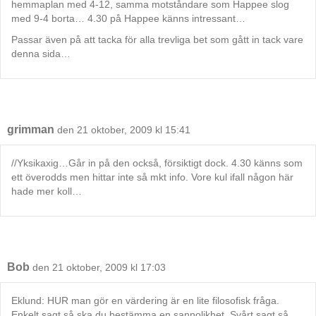
hemmaplan med 4-12, samma motståndare som Happee slog
med 9-4 borta… 4.30 på Happee känns intressant…
Passar även på att tacka för alla trevliga bet som gått in tack vare
denna sida…
grimman
den 21 oktober, 2009 kl 15:41
//Yksikaxig…Går in på den också, försiktigt dock. 4.30 känns som
ett överodds men hittar inte så mkt info. Vore kul ifall någon här
hade mer koll…
Bob
den 21 oktober, 2009 kl 17:03
Eklund: HUR man gör en värdering är en lite filosofisk fråga.
Enkelt sagt så ska du bestämma en sannolikhet. Svårt sagt så