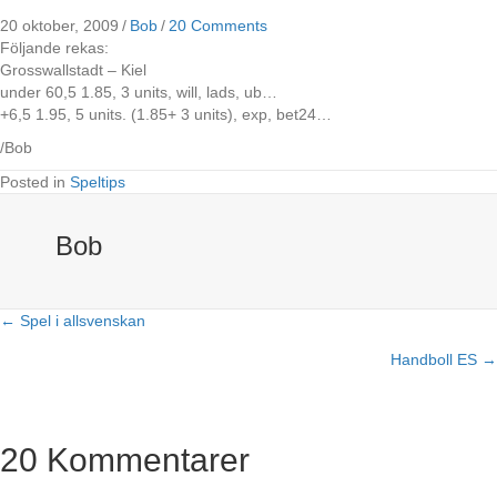
20 oktober, 2009
/
Bob
/
20 Comments
Följande rekas:
Grosswallstadt – Kiel
under 60,5 1.85, 3 units, will, lads, ub…
+6,5 1.95, 5 units. (1.85+ 3 units), exp, bet24…
/Bob
Posted in
Speltips
Bob
← Spel i allsvenskan
Posts
Handboll ES →
navigation
20 Kommentarer