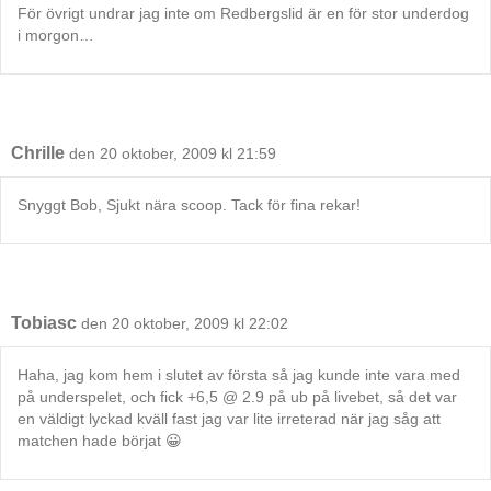
För övrigt undrar jag inte om Redbergslid är en för stor underdog
i morgon…
Chrille
den 20 oktober, 2009 kl 21:59
Snyggt Bob, Sjukt nära scoop. Tack för fina rekar!
Tobiasc
den 20 oktober, 2009 kl 22:02
Haha, jag kom hem i slutet av första så jag kunde inte vara med
på underspelet, och fick +6,5 @ 2.9 på ub på livebet, så det var
en väldigt lyckad kväll fast jag var lite irreterad när jag såg att
matchen hade börjat 😀