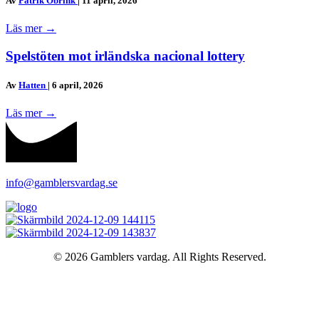
Av
Patrik Obrink
|
11 april, 2026
Läs mer
→
Spelstöten mot irländska nacional lottery
Av
Hatten
|
6 april, 2026
Läs mer
→
info@gamblersvardag.se
© 2026 Gamblers vardag. All Rights Reserved.