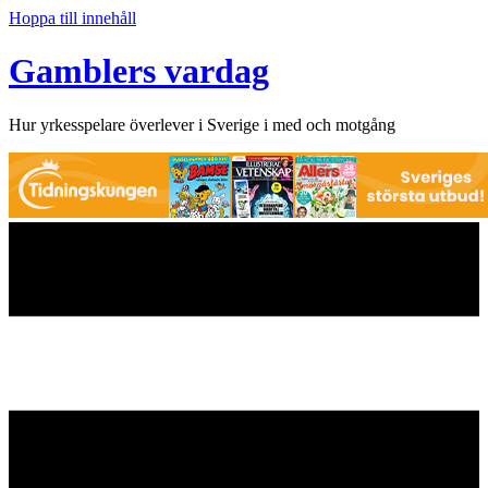
Hoppa till innehåll
Gamblers vardag
Hur yrkesspelare överlever i Sverige i med och motgång