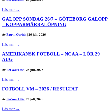
Läs mer
→
GALOPP SÖNDAG 26/7 – GÖTEBORG GALOPP
– KOPPARMÄRRALÖPNING
Av
Patrik Obrink
|
26 juli, 2026
Läs mer
→
AMERIKANSK FOTBOLL – NCAA – LÖR 29
AUG
Av
BetYourLife
|
25 juli, 2026
Läs mer
→
FOTBOLL VM – 2026 / RESULTAT
Av
BetYourLife
|
20 juli, 2026
Läs mer
→