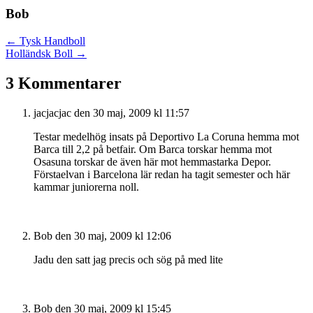
Bob
Posts
← Tysk Handboll
Holländsk Boll →
navigation
3 Kommentarer
jacjacjac
den 30 maj, 2009 kl 11:57
Testar medelhög insats på Deportivo La Coruna hemma mot
Barca till 2,2 på betfair. Om Barca torskar hemma mot
Osasuna torskar de även här mot hemmastarka Depor.
Förstaelvan i Barcelona lär redan ha tagit semester och här
kammar juniorerna noll.
Bob
den 30 maj, 2009 kl 12:06
Jadu den satt jag precis och sög på med lite
Bob
den 30 maj, 2009 kl 15:45