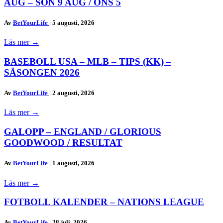
AUG – SÖN 9 AUG / ONS 5
Av
BetYourLife
|
5 augusti, 2026
Läs mer
→
BASEBOLL USA – MLB – TIPS (KK) –
SÄSONGEN 2026
Av
BetYourLife
|
2 augusti, 2026
Läs mer
→
GALOPP – ENGLAND / GLORIOUS
GOODWOOD / RESULTAT
Av
BetYourLife
|
1 augusti, 2026
Läs mer
→
FOTBOLL KALENDER – NATIONS LEAGUE
Av
BetYourLife
|
28 juli, 2026