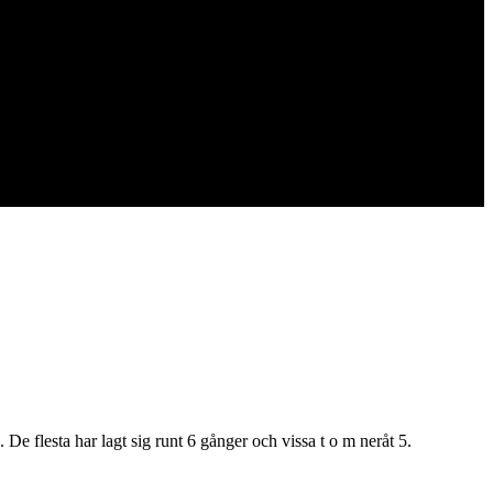
e flesta har lagt sig runt 6 gånger och vissa t o m neråt 5.