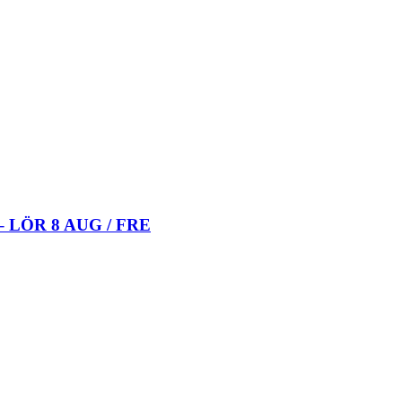
 LÖR 8 AUG / FRE