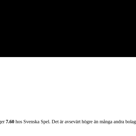
ger
7.60
hos Svenska Spel. Det är avsevärt högre än många andra bolag. D