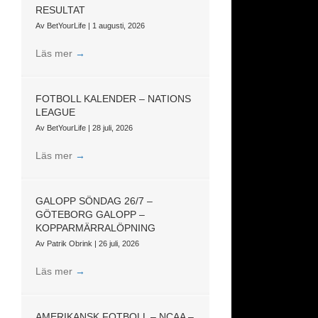
RESULTAT
Av
BetYourLife
|
1 augusti, 2026
Läs mer
→
FOTBOLL KALENDER – NATIONS
LEAGUE
Av
BetYourLife
|
28 juli, 2026
Läs mer
→
GALOPP SÖNDAG 26/7 –
GÖTEBORG GALOPP –
KOPPARMÄRRALÖPNING
Av
Patrik Obrink
|
26 juli, 2026
Läs mer
→
AMERIKANSK FOTBOLL – NCAA –