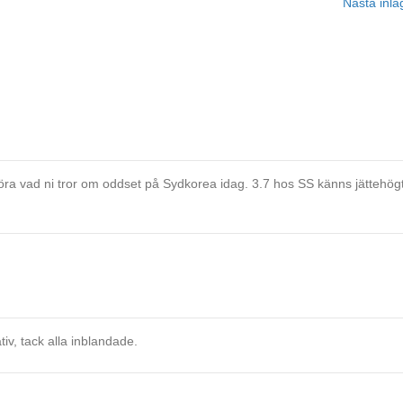
Nästa inl
 höra vad ni tror om oddset på Sydkorea idag. 3.7 hos SS känns jättehögt
tiv, tack alla inblandade.