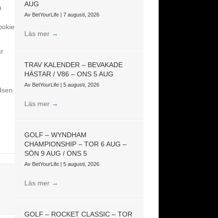
AUG
a
Av
BetYourLife
|
7 augusti, 2026
ookie
Läs mer
→
ar
TRAV KALENDER – BEVAKADE
HÄSTAR / V86 – ONS 5 AUG
Av
BetYourLife
|
5 augusti, 2026
ddsen
Läs mer
→
GOLF – WYNDHAM
CHAMPIONSHIP – TOR 6 AUG –
SÖN 9 AUG / ONS 5
Av
BetYourLife
|
5 augusti, 2026
Läs mer
→
GOLF – ROCKET CLASSIC – TOR