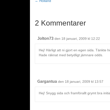
← Holland
Posts
navigation
2 Kommentarer
Jolton73
den 18 januari, 2009 kl 12:22
Hej! Härligt att ni gjort en egen sida. Tänkte
Hade räknat med betydligt jämnare odds.
Gargantua
den 18 januari, 2009 kl 13:57
Hej! Snygg sida och framförallt grymt bra initia