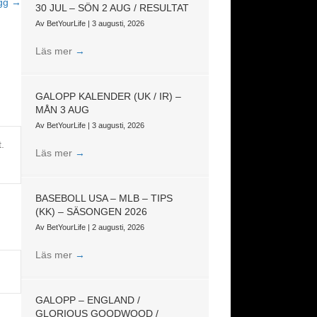
ägg →
30 JUL – SÖN 2 AUG / RESULTAT
Av
BetYourLife
|
3 augusti, 2026
Läs mer
→
GALOPP KALENDER (UK / IR) –
MÅN 3 AUG
Av
BetYourLife
|
3 augusti, 2026
.
Läs mer
→
BASEBOLL USA – MLB – TIPS
(KK) – SÄSONGEN 2026
Av
BetYourLife
|
2 augusti, 2026
Läs mer
→
GALOPP – ENGLAND /
GLORIOUS GOODWOOD /