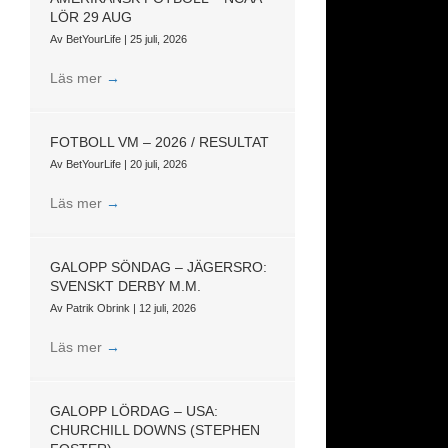
LÖR 29 AUG
Av
BetYourLife
|
25 juli, 2026
Läs mer
→
FOTBOLL VM – 2026 / RESULTAT
Av
BetYourLife
|
20 juli, 2026
Läs mer
→
GALOPP SÖNDAG – JÄGERSRO:
SVENSKT DERBY M.M.
Av
Patrik Obrink
|
12 juli, 2026
Läs mer
→
GALOPP LÖRDAG – USA:
CHURCHILL DOWNS (STEPHEN