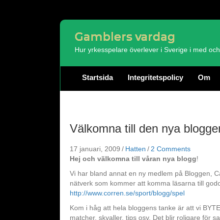
Gamblers vardag
Hur yrkesspelare överlever i Sverige i med o
Startsida
Integritetspolicy
Om
Välkomna till den nya blogge
17 januari, 2009
/
Hatten
/
2 Comments
Hej och välkomna till våran nya blogg
!
Vi har bland annat en ny medlem på Bloggen, Call
nätverk som kommer att komma läsarna till godo.
http://www.corren.se/sport/blogg/spel
Kom i håg att hela bloggens tanke är att vi BYTER
matcher, skvaller, tips osv. Det blir roligare fö