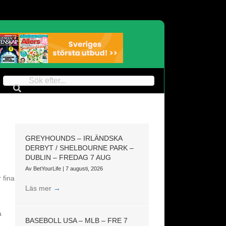
GREYHOUNDS – IRLÄNDSKA
DERBYT / SHELBOURNE PARK –
DUBLIN – FREDAG 7 AUG
Av
BetYourLife
|
7 augusti, 2026
 fina
Läs mer
→
a
BASEBOLL USA – MLB – FRE 7