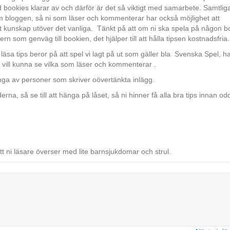
 bookies klarar av och därför är det så viktigt med samarbete. Samtlig
m bloggen, så ni som läser och kommenterar har också möjlighet att
art kunskap utöver det vanliga. Tänkt på att om ni ska spela på någon b
som genväg till bookien, det hjälper till att hålla tipsen kostnadsfria.
läsa tips beror på att spel vi lagt på ut som gäller bla Svenska Spel, h
t vi vill kunna se vilka som läser och kommenterar .
änga av personer som skriver oövertänkta inlägg.
 så se till att hänga på låset, så ni hinner få alla bra tips innan o
 ni läsare överser med lite barnsjukdomar och strul.