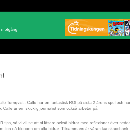
ch motgång
n!
e Tornqvist . Calle har en fantastisk ROI på sista 2 årens spel och har
 Calle är en skicklig journalist som också arbetar på
 tips, så vi vill se att ni läsare också bidrar med reflexioner över sedd
r samtliga på bloggen om alla bidrar. Tillsammans är våran kunskapsbank