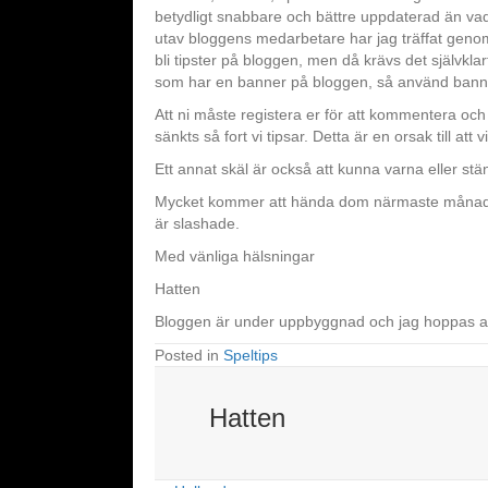
betydligt snabbare och bättre uppdaterad än vad
utav bloggens medarbetare har jag träffat geno
bli tipster på bloggen, men då krävs det självkl
som har en banner på bloggen, så använd bannern 
Att ni måste registera er för att kommentera och 
sänkts så fort vi tipsar. Detta är en orsak till at
Ett annat skäl är också att kunna varna eller st
Mycket kommer att hända dom närmaste månaderna,
är slashade.
Med vänliga hälsningar
Hatten
Bloggen är under uppbyggnad och jag hoppas att
Posted in
Speltips
Hatten