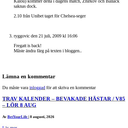
Kalou) kommer delta i dagens match, Zhirkov och Ballack
saknas dock.
2.10 från Unibet taget för Chelsea-seger
ryggovic
den 21 juli, 2009 kl 16:06
Fregatt is back!
Måste ändra färg på texten i bloggen..
Lämna en kommentar
Du måste vara
inloggad
för att skriva en kommentar
TRAV KALENDER – BEVAKADE HÄSTAR / V85
– LÖR 8 AUG
Av
BetYourLife
|
8 augusti, 2026
Läs mer
→