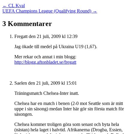
Posts
← CL Kval
UEFA Champions League (Qualifying Round) →
navigation
3 Kommentarer
Fregatt
den 21 juli, 2009 kl 12:39
Jag ökade till medel på Ukraina U19 (1,67).
Mer rekar och annat i min blogg:
http://blogg.aftonbladet.se/fregatt
Saelen
den 21 juli, 2009 kl 15:01
Träningsmatch Chelsea-Inter inatt.
Chelsea har en match i benen (2-0 mot Seattle som är mitt
uppe i sin säsong) medan Inter här gör sin första match för
säsongen.
Chelsea kommer troligen göra som senast och byta hela
(nästan) hela laget i halvtid. Afrikanerna (Drogba, Essien,