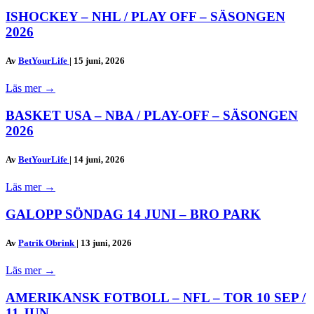
ISHOCKEY – NHL / PLAY OFF – SÄSONGEN
2026
Av
BetYourLife
|
15 juni, 2026
Läs mer
→
BASKET USA – NBA / PLAY-OFF – SÄSONGEN
2026
Av
BetYourLife
|
14 juni, 2026
Läs mer
→
GALOPP SÖNDAG 14 JUNI – BRO PARK
Av
Patrik Obrink
|
13 juni, 2026
Läs mer
→
AMERIKANSK FOTBOLL – NFL – TOR 10 SEP /
11 JUN