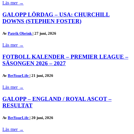
Läs mer
→
GALOPP LÖRDAG – USA: CHURCHILL
DOWNS (STEPHEN FOSTER)
Av
Patrik Obrink
|
27 juni, 2026
Läs mer
→
FOTBOLL KALENDER – PREMIER LEAGUE –
SÄSONGEN 2026 – 2027
Av
BetYourLife
|
21 juni, 2026
Läs mer
→
GALOPP – ENGLAND / ROYAL ASCOT –
RESULTAT
Av
BetYourLife
|
20 juni, 2026
Läs mer
→