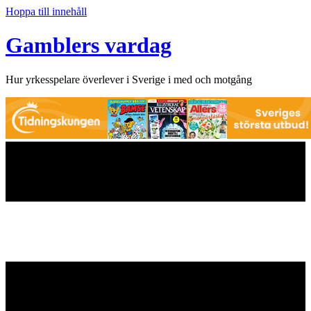
Hoppa till innehåll
Gamblers vardag
Hur yrkesspelare överlever i Sverige i med och motgång