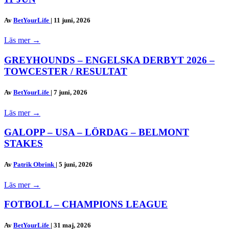
Av
BetYourLife
|
11 juni, 2026
Läs mer
→
GREYHOUNDS – ENGELSKA DERBYT 2026 –
TOWCESTER / RESULTAT
Av
BetYourLife
|
7 juni, 2026
Läs mer
→
GALOPP – USA – LÖRDAG – BELMONT
STAKES
Av
Patrik Obrink
|
5 juni, 2026
Läs mer
→
FOTBOLL – CHAMPIONS LEAGUE
Av
BetYourLife
|
31 maj, 2026