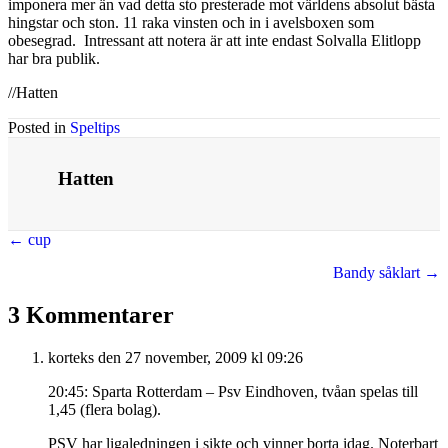
imponera mer än vad detta sto presterade mot världens absolut bästa
hingstar och ston. 11 raka vinsten och in i avelsboxen som
obesegrad. Intressant att notera är att inte endast Solvalla Elitlopp
har bra publik.
//Hatten
Posted in
Speltips
Hatten
Posts
← cup
navigation
Bandy såklart →
3 Kommentarer
korteks
den 27 november, 2009 kl 09:26
20:45: Sparta Rotterdam – Psv Eindhoven, tvåan spelas till
1,45 (flera bolag).
PSV har ligaledningen i sikte och vinner borta idag. Noterbart