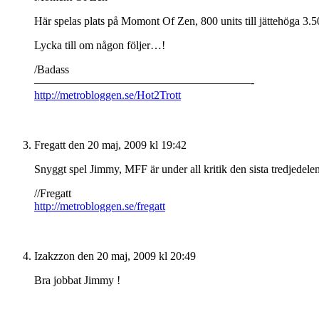
Här spelas plats på Momont Of Zen, 800 units till jättehöga 3
Lycka till om någon följer…!
/Badass
———————————————————-
http://metrobloggen.se/Hot2Trott
Fregatt
den 20 maj, 2009 kl 19:42
Snyggt spel Jimmy, MFF är under all kritik den sista tredjedelen
//Fregatt
http://metrobloggen.se/fregatt
Izakzzon
den 20 maj, 2009 kl 20:49
Bra jobbat Jimmy !