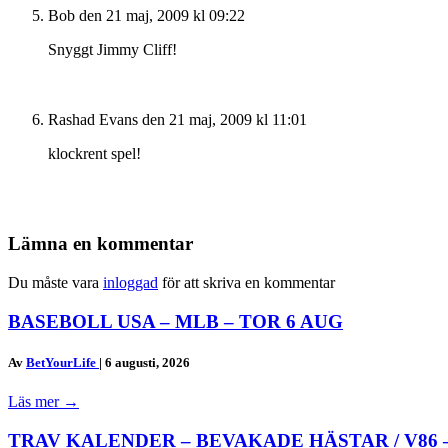
Bob
den 21 maj, 2009 kl 09:22
Snyggt Jimmy Cliff!
Rashad Evans
den 21 maj, 2009 kl 11:01
klockrent spel!
Lämna en kommentar
Du måste vara
inloggad
för att skriva en kommentar
BASEBOLL USA – MLB – TOR 6 AUG
Av
BetYourLife
|
6 augusti, 2026
Läs mer
→
TRAV KALENDER – BEVAKADE HÄSTAR / V86 –