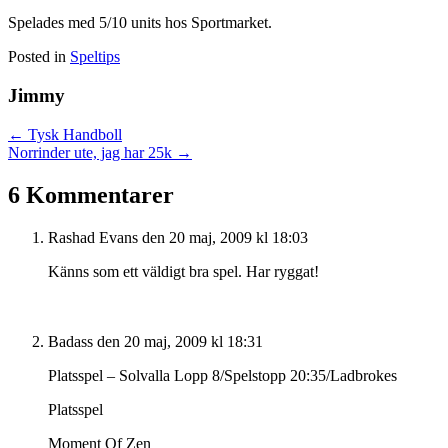
Spelades med 5/10 units hos Sportmarket.
Posted in
Speltips
Jimmy
Posts
← Tysk Handboll
Norrinder ute, jag har 25k →
navigation
6 Kommentarer
Rashad Evans
den 20 maj, 2009 kl 18:03
Känns som ett väldigt bra spel. Har ryggat!
Badass
den 20 maj, 2009 kl 18:31
Platsspel – Solvalla Lopp 8/Spelstopp 20:35/Ladbrokes
Platsspel
Moment Of Zen