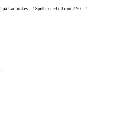
.50 på Ladbrokes…! Spelbar ned till runt 2.50…!
.