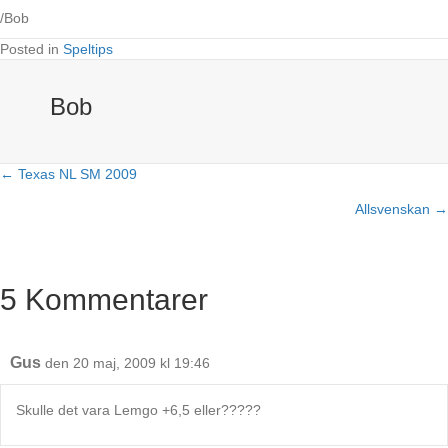
/Bob
Posted in
Speltips
Bob
← Texas NL SM 2009
Posts
Allsvenskan →
navigation
5 Kommentarer
Gus
den 20 maj, 2009 kl 19:46
Skulle det vara Lemgo +6,5 eller?????