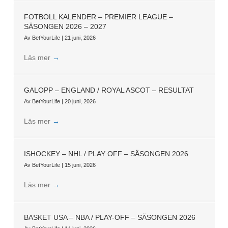
FOTBOLL KALENDER – PREMIER LEAGUE –
SÄSONGEN 2026 – 2027
Av
BetYourLife
|
21 juni, 2026
Läs mer
→
GALOPP – ENGLAND / ROYAL ASCOT – RESULTAT
Av
BetYourLife
|
20 juni, 2026
Läs mer
→
ISHOCKEY – NHL / PLAY OFF – SÄSONGEN 2026
Av
BetYourLife
|
15 juni, 2026
Läs mer
→
BASKET USA – NBA / PLAY-OFF – SÄSONGEN 2026