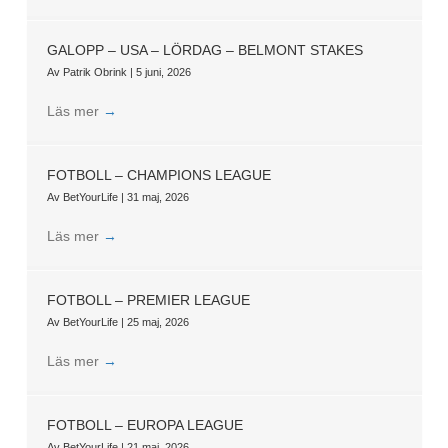
GALOPP – USA – LÖRDAG – BELMONT STAKES
Av
Patrik Obrink
|
5 juni, 2026
Läs mer
→
FOTBOLL – CHAMPIONS LEAGUE
Av
BetYourLife
|
31 maj, 2026
Läs mer
→
FOTBOLL – PREMIER LEAGUE
Av
BetYourLife
|
25 maj, 2026
Läs mer
→
FOTBOLL – EUROPA LEAGUE
Av
BetYourLife
|
21 maj, 2026