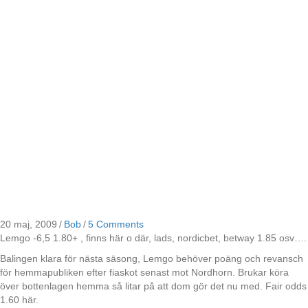
20 maj, 2009
/
Bob
/
5 Comments
Lemgo -6,5 1.80+ , finns här o där, lads, nordicbet, betway 1.85 osv….
Balingen klara för nästa säsong, Lemgo behöver poäng och revansch
för hemmapubliken efter fiaskot senast mot Nordhorn. Brukar köra
över bottenlagen hemma så litar på att dom gör det nu med. Fair odds
1.60 här.