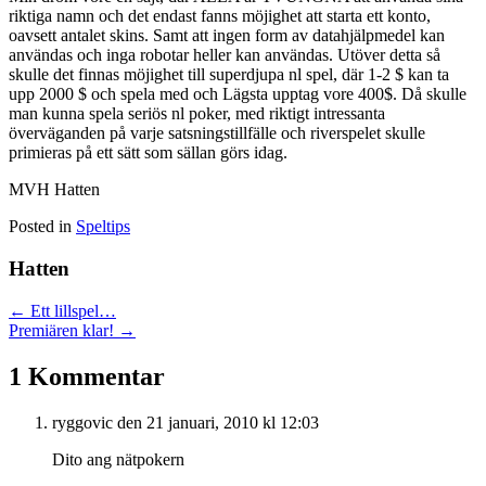
riktiga namn och det endast fanns möjighet att starta ett konto,
oavsett antalet skins. Samt att ingen form av datahjälpmedel kan
användas och inga robotar heller kan användas. Utöver detta så
skulle det finnas möjighet till superdjupa nl spel, där 1-2 $ kan ta
upp 2000 $ och spela med och Lägsta upptag vore 400$. Då skulle
man kunna spela seriös nl poker, med riktigt intressanta
överväganden på varje satsningstillfälle och riverspelet skulle
primieras på ett sätt som sällan görs idag.
MVH Hatten
Posted in
Speltips
Hatten
Posts
← Ett lillspel…
Premiären klar! →
navigation
1 Kommentar
ryggovic
den 21 januari, 2010 kl 12:03
Dito ang nätpokern