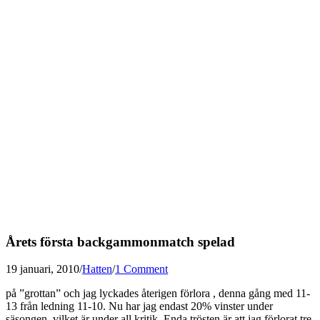
Årets första backgammonmatch spelad
19 januari, 2010
/
Hatten
/
1 Comment
på ”grottan” och jag lyckades återigen förlora , denna gång med 11-
13 från ledning 11-10. Nu har jag endast 20% vinster under
säsongen vilket är under all kritik. Enda trösten är att jag förlorat tre