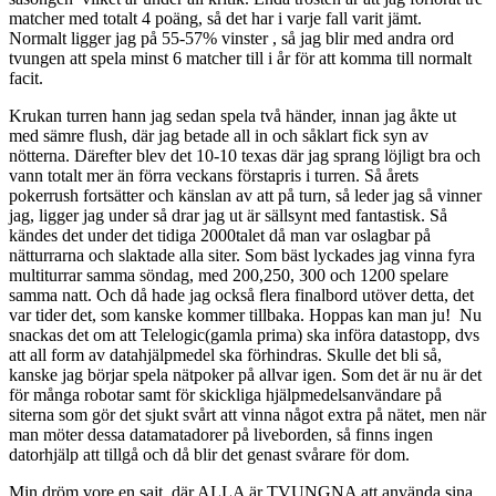
matcher med totalt 4 poäng, så det har i varje fall varit jämt.
Normalt ligger jag på 55-57% vinster , så jag blir med andra ord
tvungen att spela minst 6 matcher till i år för att komma till normalt
facit.
Krukan turren hann jag sedan spela två händer, innan jag åkte ut
med sämre flush, där jag betade all in och såklart fick syn av
nötterna. Därefter blev det 10-10 texas där jag sprang löjligt bra och
vann totalt mer än förra veckans förstapris i turren. Så årets
pokerrush fortsätter och känslan av att på turn, så leder jag så vinner
jag, ligger jag under så drar jag ut är sällsynt med fantastisk. Så
kändes det under det tidiga 2000talet då man var oslagbar på
nätturrarna och slaktade alla siter. Som bäst lyckades jag vinna fyra
multiturrar samma söndag, med 200,250, 300 och 1200 spelare
samma natt. Och då hade jag också flera finalbord utöver detta, det
var tider det, som kanske kommer tillbaka. Hoppas kan man ju! Nu
snackas det om att Telelogic(gamla prima) ska införa datastopp, dvs
att all form av datahjälpmedel ska förhindras. Skulle det bli så,
kanske jag börjar spela nätpoker på allvar igen. Som det är nu är det
för många robotar samt för skickliga hjälpmedelsanvändare på
siterna som gör det sjukt svårt att vinna något extra på nätet, men när
man möter dessa datamatadorer på liveborden, så finns ingen
datorhjälp att tillgå och då blir det genast svårare för dom.
Min dröm vore en sajt, där ALLA är TVUNGNA att använda sina