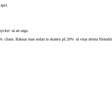
spel.
ycket så att säga.
7,8% chans. Räknar man sedan in skatten på 20% så visar denna förän