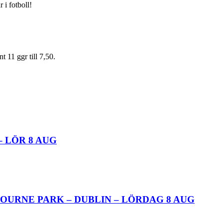
 i fotboll!
11 ggr till 7,50.
– LÖR 8 AUG
OURNE PARK – DUBLIN – LÖRDAG 8 AUG