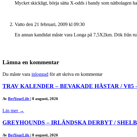
Mycket skickligt, börja sätta X-odds i bandy som nätbolagen har
Vatto
den 21 februari, 2009 kl 09:30
En annan kandidat måste vara Longa på 7,5X2km. Dök från runt 
Lämna en kommentar
Du måste vara
inloggad
för att skriva en kommentar
TRAV KALENDER – BEVAKADE HÄSTAR / V85 
Av
BetYourLife
|
8 augusti, 2026
Läs mer
→
GREYHOUNDS – IRLÄNDSKA DERBYT / SHELB
Av
BetYourLife
|
8 augusti, 2026