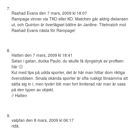
Rashad Evans
den 7 mars, 2009 kl 18:07
Rampage vinner via TKO eller KO. Matchen går aldrig distansen
ut, och Quinton är överlägset bättre än Jardine. Titelmatch mot
Rashad Evans nästa för Rampage!
Hatten
den 7 mars, 2009 kl 18:41
Satan i gatan, ducka Paulo, du skulle få dyngstryk av proffsen
här 🙂
Kul med tips på udda sporter, det är här man hittar dom riktiga
överoddsen. Smala okända sporter är ofta ruskigt lönsamma att
sätta sig in i, men tyvärr blir man fort limiterad när man är vass
på den typen av objekt.
// Hatten
valpfan
den 8 mars, 2009 kl 06:17
ridå.