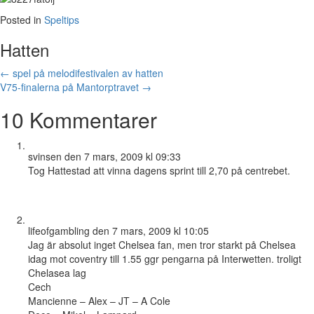
Posted in
Speltips
Hatten
Posts
← spel på melodifestivalen av hatten
V75-finalerna på Mantorptravet →
navigation
10 Kommentarer
svinsen
den 7 mars, 2009 kl 09:33
Tog Hattestad att vinna dagens sprint till 2,70 på centrebet.
lifeofgambling
den 7 mars, 2009 kl 10:05
Jag är absolut inget Chelsea fan, men tror starkt på Chelsea
idag mot coventry till 1.55 ggr pengarna på Interwetten. troligt
Chelasea lag
Cech
Mancienne – Alex – JT – A Cole