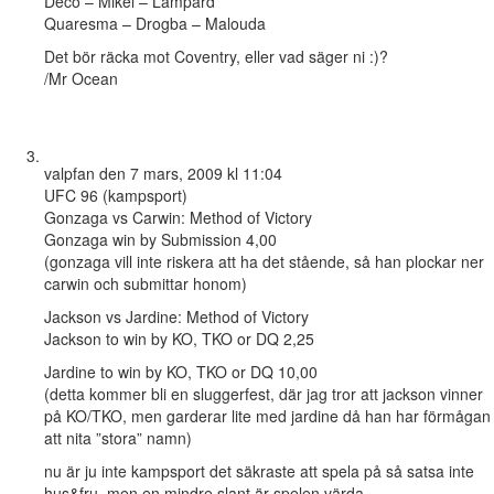
Deco – Mikel – Lampard
Quaresma – Drogba – Malouda
Det bör räcka mot Coventry, eller vad säger ni :)?
/Mr Ocean
valpfan
den 7 mars, 2009 kl 11:04
UFC 96 (kampsport)
Gonzaga vs Carwin: Method of Victory
Gonzaga win by Submission 4,00
(gonzaga vill inte riskera att ha det stående, så han plockar ner
carwin och submittar honom)
Jackson vs Jardine: Method of Victory
Jackson to win by KO, TKO or DQ 2,25
Jardine to win by KO, TKO or DQ 10,00
(detta kommer bli en sluggerfest, där jag tror att jackson vinner
på KO/TKO, men garderar lite med jardine då han har förmågan
att nita ”stora” namn)
nu är ju inte kampsport det säkraste att spela på så satsa inte
hus&fru, men en mindre slant är spelen värda.