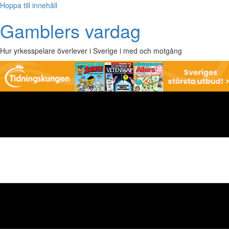
Hoppa till innehåll
Gamblers vardag
Hur yrkesspelare överlever i Sverige i med och motgång