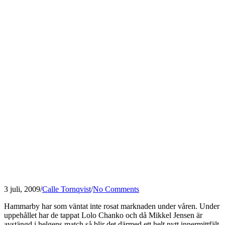
3 juli, 2009
/
Calle Tornqvist
/
No Comments
Hammarby har som väntat inte rosat marknaden under våren. Under
uppehållet har de tappat Lolo Chanko och då Mikkel Jensen är
avstängd i helgens match så blir det därmed ett helt nytt innermittfält.