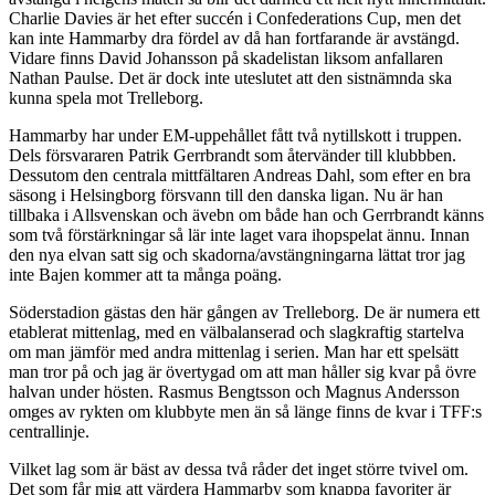
Charlie Davies är het efter succén i Confederations Cup, men det
kan inte Hammarby dra fördel av då han fortfarande är avstängd.
Vidare finns David Johansson på skadelistan liksom anfallaren
Nathan Paulse. Det är dock inte uteslutet att den sistnämnda ska
kunna spela mot Trelleborg.
Hammarby har under EM-uppehållet fått två nytillskott i truppen.
Dels försvararen Patrik Gerrbrandt som återvänder till klubbben.
Dessutom den centrala mittfältaren Andreas Dahl, som efter en bra
säsong i Helsingborg försvann till den danska ligan. Nu är han
tillbaka i Allsvenskan och ävebn om både han och Gerrbrandt känns
som två förstärkningar så lär inte laget vara ihopspelat ännu. Innan
den nya elvan satt sig och skadorna/avstängningarna lättat tror jag
inte Bajen kommer att ta många poäng.
Söderstadion gästas den här gången av Trelleborg. De är numera ett
etablerat mittenlag, med en välbalanserad och slagkraftig startelva
om man jämför med andra mittenlag i serien. Man har ett spelsätt
man tror på och jag är övertygad om att man håller sig kvar på övre
halvan under hösten. Rasmus Bengtsson och Magnus Andersson
omges av rykten om klubbyte men än så länge finns de kvar i TFF:s
centrallinje.
Vilket lag som är bäst av dessa två råder det inget större tvivel om.
Det som får mig att värdera Hammarby som knappa favoriter är