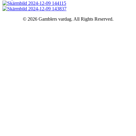
© 2026 Gamblers vardag. All Rights Reserved.