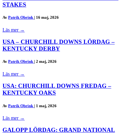
STAKES
Av
Patrik Obrink
|
16 maj, 2026
Läs mer
→
USA – CHURCHILL DOWNS LÖRDAG –
KENTUCKY DERBY
Av
Patrik Obrink
|
2 maj, 2026
Läs mer
→
USA: CHURCHILL DOWNS FREDAG –
KENTUCKY OAKS
Av
Patrik Obrink
|
1 maj, 2026
Läs mer
→
GALOPP LÖRDAG: GRAND NATIONAL