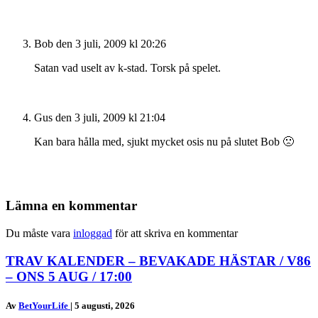
Bob
den 3 juli, 2009 kl 20:26
Satan vad uselt av k-stad. Torsk på spelet.
Gus
den 3 juli, 2009 kl 21:04
Kan bara hålla med, sjukt mycket osis nu på slutet Bob 🙁
Lämna en kommentar
Du måste vara
inloggad
för att skriva en kommentar
TRAV KALENDER – BEVAKADE HÄSTAR / V86
– ONS 5 AUG / 17:00
Av
BetYourLife
|
5 augusti, 2026