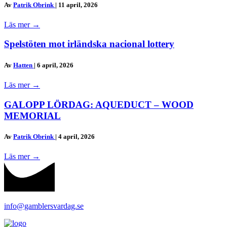
Av
Patrik Obrink
|
11 april, 2026
Läs mer
→
Spelstöten mot irländska nacional lottery
Av
Hatten
|
6 april, 2026
Läs mer
→
GALOPP LÖRDAG: AQUEDUCT – WOOD
MEMORIAL
Av
Patrik Obrink
|
4 april, 2026
Läs mer
→
info@gamblersvardag.se