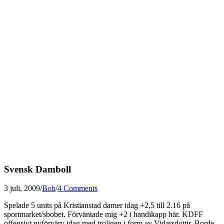
Svensk Damboll
3 juli, 2009
/
Bob
/
4 Comments
Spelade 5 units på Kristianstad damer idag +2,5 till 2.16 på
sportmarket/sbobet. Förväntade mig +2 i handikapp här. KDFF
offensivt nyförvärv idag med troligen i form av Vidarsdottir. Borde