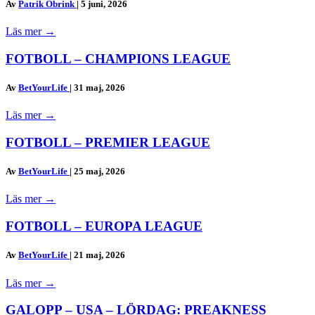
Av
Patrik Obrink
|
5 juni, 2026
Läs mer
→
FOTBOLL – CHAMPIONS LEAGUE
Av
BetYourLife
|
31 maj, 2026
Läs mer
→
FOTBOLL – PREMIER LEAGUE
Av
BetYourLife
|
25 maj, 2026
Läs mer
→
FOTBOLL – EUROPA LEAGUE
Av
BetYourLife
|
21 maj, 2026
Läs mer
→
GALOPP – USA – LÖRDAG: PREAKNESS