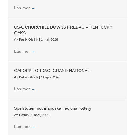
Läs mer
→
USA: CHURCHILL DOWNS FREDAG – KENTUCKY
OAKS
Av
Patrik Obrink
|
1 maj, 2026
Läs mer
→
GALOPP LÖRDAG: GRAND NATIONAL
Av
Patrik Obrink
|
11 april, 2026
Läs mer
→
Spelstöten mot irländska nacional lottery
Av
Hatten
|
6 april, 2026
Läs mer
→