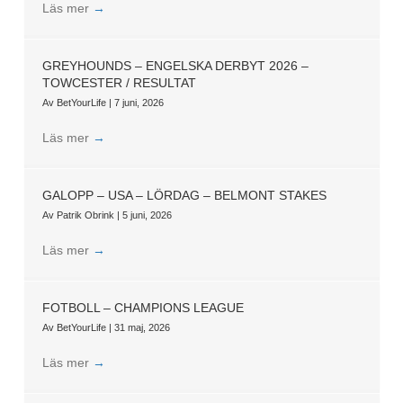
Läs mer
→
GREYHOUNDS – ENGELSKA DERBYT 2026 –
TOWCESTER / RESULTAT
Av
BetYourLife
|
7 juni, 2026
Läs mer
→
GALOPP – USA – LÖRDAG – BELMONT STAKES
Av
Patrik Obrink
|
5 juni, 2026
Läs mer
→
FOTBOLL – CHAMPIONS LEAGUE
Av
BetYourLife
|
31 maj, 2026
Läs mer
→