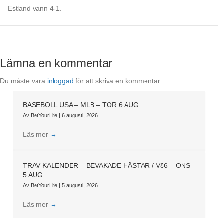
Estland vann 4-1.
Lämna en kommentar
Du måste vara
inloggad
för att skriva en kommentar
BASEBOLL USA – MLB – TOR 6 AUG
Av
BetYourLife
|
6 augusti, 2026
Läs mer
→
TRAV KALENDER – BEVAKADE HÄSTAR / V86 – ONS
5 AUG
Av
BetYourLife
|
5 augusti, 2026
Läs mer
→