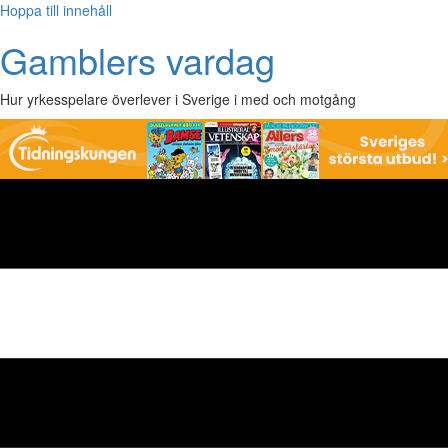
Hoppa till innehåll
Gamblers vardag
Hur yrkesspelare överlever i Sverige i med och motgång