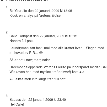
BetYourLife
den 22 januari, 2009 kl 13:05
Klockren analys på Vretens Eloise
Calle Tornqvist
den 22 januari, 2009 kl 13:12
Nääära full pott.
Laundryman satt fast i mål med alla krafter kvar… Slagen med
ett huvud av R.R… 🙁
Så är det i trav; marginaler..
Däremot galopperade Vretens Louise på innerspåret medan Cal
Win (även han med mycket krafter kvar!) kom 4:a.
+-0 alltså men inte långt ifrån full pott.
Badass
den 22 januari, 2009 kl 23:40
Hej Calle!