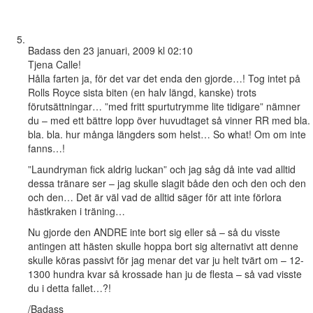
Badass
den 23 januari, 2009 kl 02:10
Tjena Calle!
Hålla farten ja, för det var det enda den gjorde…! Tog intet på
Rolls Royce sista biten (en halv längd, kanske) trots
förutsättningar… ”med fritt spurtutrymme lite tidigare” nämner
du – med ett bättre lopp över huvudtaget så vinner RR med bla.
bla. bla. hur många längders som helst… So what! Om om inte
fanns…!
”Laundryman fick aldrig luckan” och jag såg då inte vad alltid
dessa tränare ser – jag skulle slagit både den och den och den
och den… Det är väl vad de alltid säger för att inte förlora
hästkraken i träning…
Nu gjorde den ANDRE inte bort sig eller så – så du visste
antingen att hästen skulle hoppa bort sig alternativt att denne
skulle köras passivt för jag menar det var ju helt tvärt om – 12-
1300 hundra kvar så krossade han ju de flesta – så vad visste
du i detta fallet…?!
/Badass