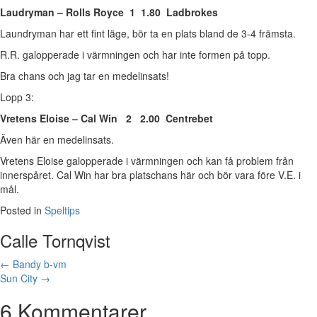
Laudryman – Rolls Royce 1 1.80 Ladbrokes
Laundryman har ett fint läge, bör ta en plats bland de 3-4 främsta.
R.R. galopperade i värmningen och har inte formen på topp.
Bra chans och jag tar en medelinsats!
Lopp 3:
Vretens Eloise – Cal Win 2 2.00 Centrebet
Även här en medelinsats.
Vretens Eloise galopperade i värmningen och kan få problem från
innerspåret. Cal Win har bra platschans här och bör vara före V.E. i
mål.
Posted in
Speltips
Calle Tornqvist
Posts
← Bandy b-vm
Sun City →
navigation
6 Kommentarer