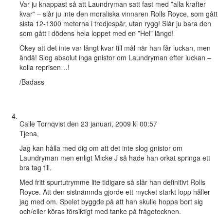
Var ju knappast så att Laundryman satt fast med ”alla krafter
kvar” – slår ju inte den moraliska vinnaren Rolls Royce, som gått
sista 12-1300 meterna i tredjespår, utan rygg! Slår ju bara den
som gått i dödens hela loppet med en ”Hel” längd!
Okey att det inte var långt kvar till mål när han får luckan, men
ändå! Slog absolut inga gnistor om Laundryman efter luckan –
kolla reprisen…!
/Badass
Calle Tornqvist
den 23 januari, 2009 kl 00:57
Tjena,
Jag kan hålla med dig om att det inte slog gnistor om
Laundryman men enligt Micke J så hade han orkat springa ett
bra tag till.
Med fritt spurtutrymme lite tidigare så slår han definitivt Rolls
Royce. Att den sistnämnda gjorde ett mycket starkt lopp håller
jag med om. Spelet byggde på att han skulle hoppa bort sig
och/eller köras försiktigt med tanke på frågetecknen.