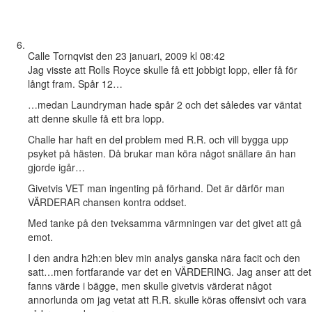
Calle Tornqvist
den 23 januari, 2009 kl 08:42
Jag visste att Rolls Royce skulle få ett jobbigt lopp, eller få för
långt fram. Spår 12…
…medan Laundryman hade spår 2 och det således var väntat
att denne skulle få ett bra lopp.
Challe har haft en del problem med R.R. och vill bygga upp
psyket på hästen. Då brukar man köra något snällare än han
gjorde igår…
Givetvis VET man ingenting på förhand. Det är därför man
VÄRDERAR chansen kontra oddset.
Med tanke på den tveksamma värmningen var det givet att gå
emot.
I den andra h2h:en blev min analys ganska nära facit och den
satt…men fortfarande var det en VÄRDERING. Jag anser att det
fanns värde i bägge, men skulle givetvis värderat något
annorlunda om jag vetat att R.R. skulle köras offensivt och vara