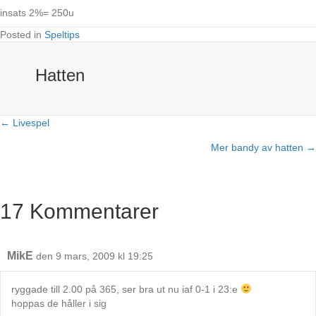
insats 2%= 250u
Posted in
Speltips
Hatten
← Livespel
Posts
Mer bandy av hatten →
navigation
17 Kommentarer
MikE
den 9 mars, 2009 kl 19:25
ryggade till 2.00 på 365, ser bra ut nu iaf 0-1 i 23:e
hoppas de håller i sig