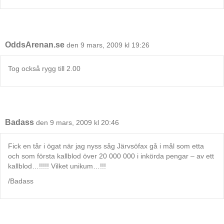
OddsArenan.se
den 9 mars, 2009 kl 19:26
Tog också rygg till 2.00
Badass
den 9 mars, 2009 kl 20:46
Fick en tår i ögat när jag nyss såg Järvsöfax gå i mål som etta
och som första kallblod över 20 000 000 i inkörda pengar – av ett
kallblod…!!!!! Vilket unikum…!!!
/Badass