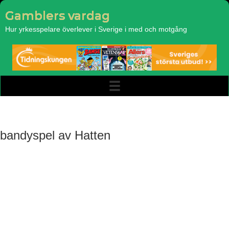
Gamblers vardag
Hur yrkesspelare överlever i Sverige i med och motgång
bandyspel av Hatten