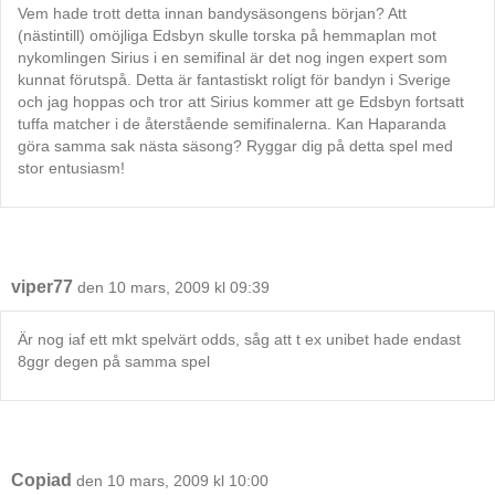
Vem hade trott detta innan bandysäsongens början? Att
(nästintill) omöjliga Edsbyn skulle torska på hemmaplan mot
nykomlingen Sirius i en semifinal är det nog ingen expert som
kunnat förutspå. Detta är fantastiskt roligt för bandyn i Sverige
och jag hoppas och tror att Sirius kommer att ge Edsbyn fortsatt
tuffa matcher i de återstående semifinalerna. Kan Haparanda
göra samma sak nästa säsong? Ryggar dig på detta spel med
stor entusiasm!
viper77
den 10 mars, 2009 kl 09:39
Är nog iaf ett mkt spelvärt odds, såg att t ex unibet hade endast
8ggr degen på samma spel
Copiad
den 10 mars, 2009 kl 10:00