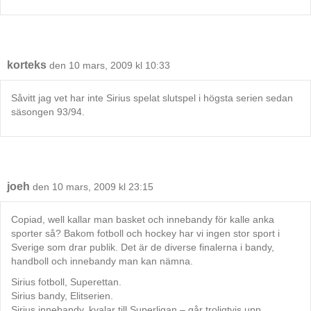
korteks
den 10 mars, 2009 kl 10:33
Såvitt jag vet har inte Sirius spelat slutspel i högsta serien sedan
säsongen 93/94.
joeh
den 10 mars, 2009 kl 23:15
Copiad, well kallar man basket och innebandy för kalle anka
sporter så? Bakom fotboll och hockey har vi ingen stor sport i
Sverige som drar publik. Det är de diverse finalerna i bandy,
handboll och innebandy man kan nämna.
Sirius fotboll, Superettan.
Sirius bandy, Elitserien.
Sirius innebandy, kvalar till Superligan – går troligtvis upp.