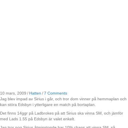
10 mars, 2009
/
Hatten
/
7 Comments
Jag blev impad av Sirius i går, och tror dom vinner på hemmaplan och
kan störa Edsbyn i ytterligare en match på bortaplan.
Det finns 14ggr på Ladbrokes på att Sirius ska vinna SM, och jämför
med Lads 1.55 på Edsbyn är valet enkelt.
Jag tror nog Sirius åtminstonde har 10% chans att vinna SM, så