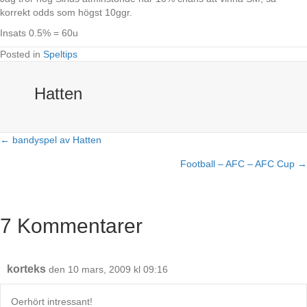
korrekt odds som högst 10ggr.
Insats 0.5% = 60u
Posted in
Speltips
Hatten
← bandyspel av Hatten
Posts
Football – AFC – AFC Cup →
navigation
7 Kommentarer
korteks
den 10 mars, 2009 kl 09:16
Oerhört intressant!