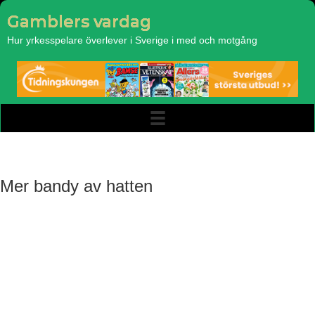
Gamblers vardag
Hur yrkesspelare överlever i Sverige i med och motgång
Mer bandy av hatten