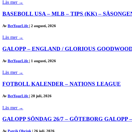
Läs mer
→
BASEBOLL USA – MLB – TIPS (KK) – SÄSONGEN
Av
BetYourLife
|
2 augusti, 2026
Läs mer
→
GALOPP – ENGLAND / GLORIOUS GOODWOOD
Av
BetYourLife
|
1 augusti, 2026
Läs mer
→
FOTBOLL KALENDER – NATIONS LEAGUE
Av
BetYourLife
|
28 juli, 2026
Läs mer
→
GALOPP SÖNDAG 26/7 – GÖTEBORG GALOPP
Av
Patrik Obrink
|
26 juli, 2026