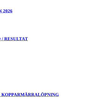
 2026
 / RESULTAT
 – KOPPARMÄRRALÖPNING