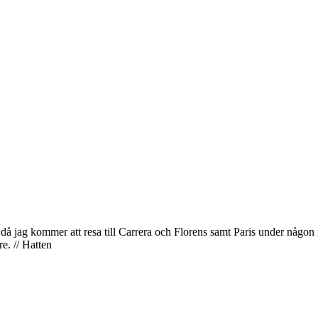
å jag kommer att resa till Carrera och Florens samt Paris under någon
e. // Hatten