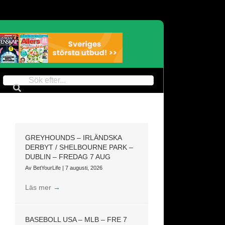
GREYHOUNDS – IRLÄNDSKA
DERBYT / SHELBOURNE PARK –
DUBLIN – FREDAG 7 AUG
Av
BetYourLife
|
7 augusti, 2026
Läs mer
→
BASEBOLL USA – MLB – FRE 7