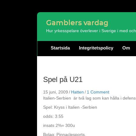
Gamblers vardag
Hur yrkesspelare överlever i Sverige i med o
Startsida
Integritetspolicy
Om
Spel på U21
15 juni, 2009
/
Hatten
/
1 Comment
Italien-Serbien är två lag som kan hålla i defen
Spel: Kryss i Italien -Serbien
odds: 3.55
insats 2%= 300u
Bolag: Pinnaclesports.