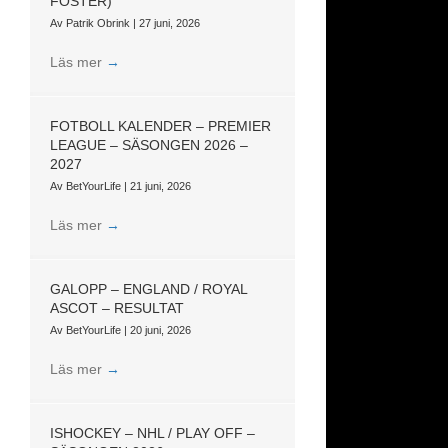
FOSTER)
Av
Patrik Obrink
|
27 juni, 2026
Läs mer
→
FOTBOLL KALENDER – PREMIER
LEAGUE – SÄSONGEN 2026 –
2027
Av
BetYourLife
|
21 juni, 2026
Läs mer
→
GALOPP – ENGLAND / ROYAL
ASCOT – RESULTAT
Av
BetYourLife
|
20 juni, 2026
Läs mer
→
ISHOCKEY – NHL / PLAY OFF –