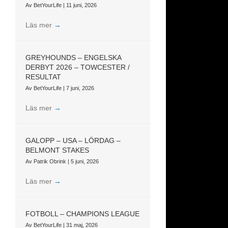
Av
BetYourLife
|
11 juni, 2026
Läs mer
→
GREYHOUNDS – ENGELSKA
DERBYT 2026 – TOWCESTER /
RESULTAT
Av
BetYourLife
|
7 juni, 2026
Läs mer
→
GALOPP – USA – LÖRDAG –
BELMONT STAKES
Av
Patrik Obrink
|
5 juni, 2026
Läs mer
→
FOTBOLL – CHAMPIONS LEAGUE
Av
BetYourLife
|
31 maj, 2026