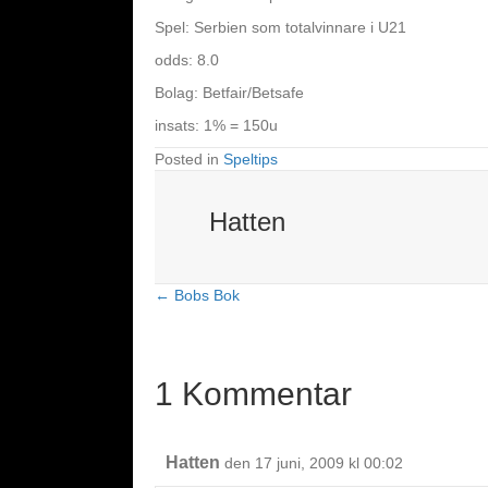
Spel: Serbien som totalvinnare i U21
odds: 8.0
Bolag: Betfair/Betsafe
insats: 1% = 150u
Posted in
Speltips
Hatten
← Bobs Bok
Posts
navigation
1 Kommentar
Hatten
den 17 juni, 2009 kl 00:02