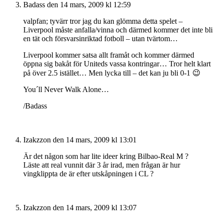
Badass
den 14 mars, 2009 kl 12:59
valpfan; tyvärr tror jag du kan glömma detta spelet –
Liverpool måste anfalla/vinna och därmed kommer det inte bli
en tät och försvarsinriktad fotboll – utan tvärtom…
Liverpool kommer satsa allt framåt och kommer därmed
öppna sig bakåt för Uniteds vassa kontringar… Tror helt klart
på över 2.5 istället… Men lycka till – det kan ju bli 0-1 😉
You´ll Never Walk Alone…
/Badass
Izakzzon
den 14 mars, 2009 kl 13:01
Är det någon som har lite ideer kring Bilbao-Real M ?
Läste att real vunnit där 3 år irad, men frågan är hur
vingklippta de är efter utskåpningen i CL ?
Izakzzon
den 14 mars, 2009 kl 13:07