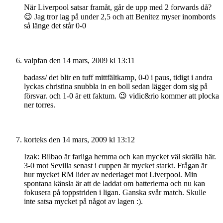
När Liverpool satsar framåt, går de upp med 2 forwards då?
😉 Jag tror iag på under 2,5 och att Benitez myser inombords
så länge det står 0-0
valpfan
den 14 mars, 2009 kl 13:11
badass/ det blir en tuff mittfältkamp, 0-0 i paus, tidigt i andra
lyckas christina snubbla in en boll sedan lägger dom sig på
försvar. och 1-0 är ett faktum. 😉 vidic&rio kommer att plocka
ner torres.
korteks
den 14 mars, 2009 kl 13:12
Izak: Bilbao är farliga hemma och kan mycket väl skrälla här.
3-0 mot Sevilla senast i cuppen är mycket starkt. Frågan är
hur mycket RM lider av nederlaget mot Liverpool. Min
spontana känsla är att de laddat om batterierna och nu kan
fokusera på toppstriden i ligan. Ganska svår match. Skulle
inte satsa mycket på något av lagen :).