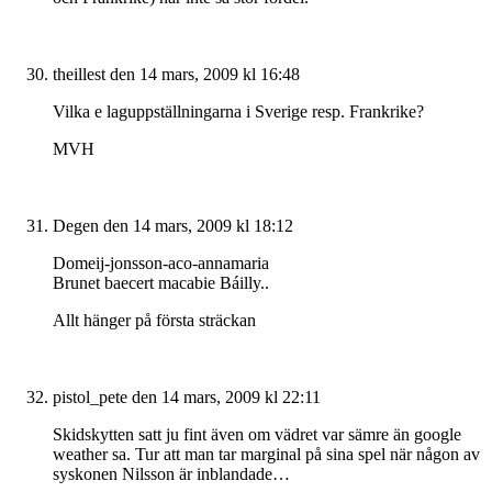
theillest
den 14 mars, 2009 kl 16:48
Vilka e laguppställningarna i Sverige resp. Frankrike?
MVH
Degen
den 14 mars, 2009 kl 18:12
Domeij-jonsson-aco-annamaria
Brunet baecert macabie Báilly..
Allt hänger på första sträckan
pistol_pete
den 14 mars, 2009 kl 22:11
Skidskytten satt ju fint även om vädret var sämre än google
weather sa. Tur att man tar marginal på sina spel när någon av
syskonen Nilsson är inblandade…