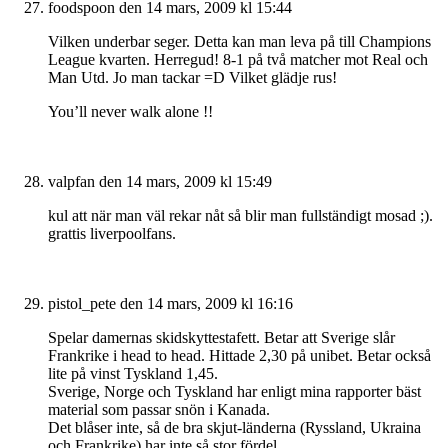
foodspoon
den 14 mars, 2009 kl 15:44
Vilken underbar seger. Detta kan man leva på till Champions
League kvarten. Herregud! 8-1 på två matcher mot Real och
Man Utd. Jo man tackar =D Vilket glädje rus!
You’ll never walk alone !!
valpfan
den 14 mars, 2009 kl 15:49
kul att när man väl rekar nåt så blir man fullständigt mosad ;).
grattis liverpoolfans.
pistol_pete
den 14 mars, 2009 kl 16:16
Spelar damernas skidskyttestafett. Betar att Sverige slår
Frankrike i head to head. Hittade 2,30 på unibet. Betar också
lite på vinst Tyskland 1,45.
Sverige, Norge och Tyskland har enligt mina rapporter bäst
material som passar snön i Kanada.
Det blåser inte, så de bra skjut-länderna (Ryssland, Ukraina
och Frankrike) har inte så stor fördel.