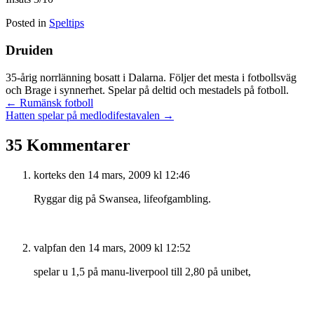
Posted in
Speltips
Druiden
35-årig norrlänning bosatt i Dalarna. Följer det mesta i fotbollsväg
och Brage i synnerhet. Spelar på deltid och mestadels på fotboll.
Posts
← Rumänsk fotboll
Hatten spelar på medlodifestavalen →
navigation
35 Kommentarer
korteks
den 14 mars, 2009 kl 12:46
Ryggar dig på Swansea, lifeofgambling.
valpfan
den 14 mars, 2009 kl 12:52
spelar u 1,5 på manu-liverpool till 2,80 på unibet,