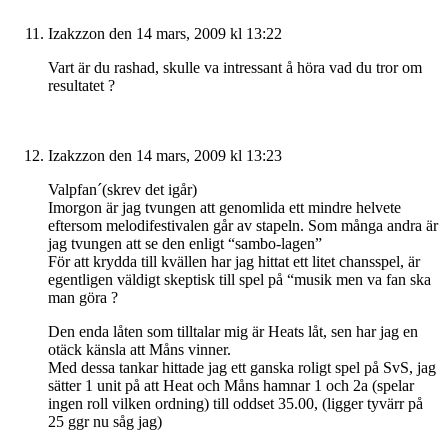
Izakzzon
den 14 mars, 2009 kl 13:22
Vart är du rashad, skulle va intressant å höra vad du tror om
resultatet ?
Izakzzon
den 14 mars, 2009 kl 13:23
Valpfan´(skrev det igår)
Imorgon är jag tvungen att genomlida ett mindre helvete
eftersom melodifestivalen går av stapeln. Som många andra är
jag tvungen att se den enligt “sambo-lagen”
För att krydda till kvällen har jag hittat ett litet chansspel, är
egentligen väldigt skeptisk till spel på “musik men va fan ska
man göra ?
Den enda låten som tilltalar mig är Heats låt, sen har jag en
otäck känsla att Måns vinner.
Med dessa tankar hittade jag ett ganska roligt spel på SvS, jag
sätter 1 unit på att Heat och Måns hamnar 1 och 2a (spelar
ingen roll vilken ordning) till oddset 35.00, (ligger tyvärr på
25 ggr nu såg jag)