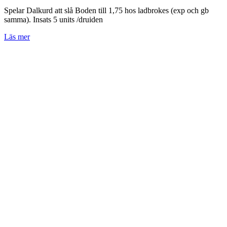
Spelar Dalkurd att slå Boden till 1,75 hos ladbrokes (exp och gb
samma). Insats 5 units /druiden
Läs mer