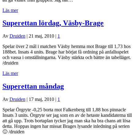
Läs mer
Superettan lördag, Väsby-Brage
Av
Druiden
|
21 maj, 2010
|
1
Spelar över 2 mål i matchen Väsby hemma mot Brage till 1,73 hos
188bet. Insats 4 units. Brage har börjat få ordning på anfallsspelet
och vassa i omställningarna. Väsby stärkta och bättre än tabelläget.
/druiden
Läs mer
Superettan måndag
Av
Druiden
|
17 maj, 2010
|
1
Spelar Örgryte -0,25 borta mot Falkenberg till 1,88 hos pinnacle
Insats 3 units. Örgryte ser jag som en av de hetaste kandidaterna till
att gå upp. Trots bortaplan tycker jag man ska ha bra chans att lösa
detta. Hoppas ingen har missat Brages lysande inledning på serien
🙂 /druiden