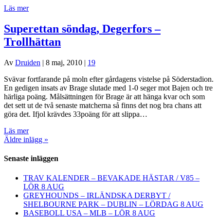
Läs mer
Superettan söndag, Degerfors –
Trollhättan
Av
Druiden
|
8 maj, 2010
|
19
Svävar fortfarande på moln efter gårdagens vistelse på Söderstadion.
En gedigen insats av Brage slutade med 1-0 seger mot Bajen och tre
härliga poäng. Målsättningen för Brage är att hänga kvar och som
det sett ut de två senaste matcherna så finns det nog bra chans att
göra det. Ifjol krävdes 33poäng för att slippa…
Läs mer
Äldre inlägg »
Senaste inläggen
TRAV KALENDER – BEVAKADE HÄSTAR / V85 –
LÖR 8 AUG
GREYHOUNDS – IRLÄNDSKA DERBYT /
SHELBOURNE PARK – DUBLIN – LÖRDAG 8 AUG
BASEBOLL USA – MLB – LÖR 8 AUG