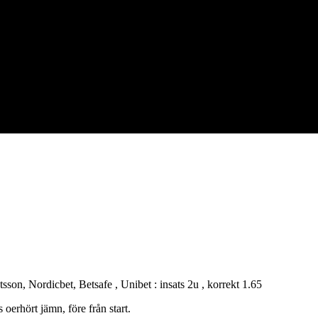
on, Nordicbet, Betsafe , Unibet : insats 2u , korrekt 1.65
oerhört jämn, före från start.