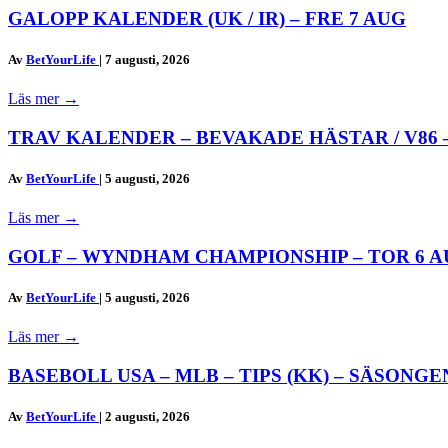
GALOPP KALENDER (UK / IR) – FRE 7 AUG
Av
BetYourLife
|
7 augusti, 2026
Läs mer
→
TRAV KALENDER – BEVAKADE HÄSTAR / V86 –
Av
BetYourLife
|
5 augusti, 2026
Läs mer
→
GOLF – WYNDHAM CHAMPIONSHIP – TOR 6 AUG
Av
BetYourLife
|
5 augusti, 2026
Läs mer
→
BASEBOLL USA – MLB – TIPS (KK) – SÄSONGEN
Av
BetYourLife
|
2 augusti, 2026