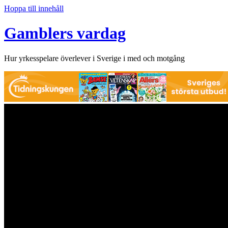
Hoppa till innehåll
Gamblers vardag
Hur yrkesspelare överlever i Sverige i med och motgång