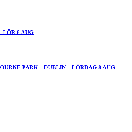
– LÖR 8 AUG
OURNE PARK – DUBLIN – LÖRDAG 8 AUG