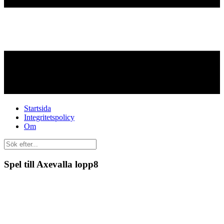
Startsida
Integritetspolicy
Om
Spel till Axevalla lopp8