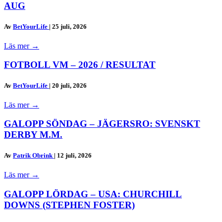
AUG
Av
BetYourLife
|
25 juli, 2026
Läs mer
→
FOTBOLL VM – 2026 / RESULTAT
Av
BetYourLife
|
20 juli, 2026
Läs mer
→
GALOPP SÖNDAG – JÄGERSRO: SVENSKT
DERBY M.M.
Av
Patrik Obrink
|
12 juli, 2026
Läs mer
→
GALOPP LÖRDAG – USA: CHURCHILL
DOWNS (STEPHEN FOSTER)