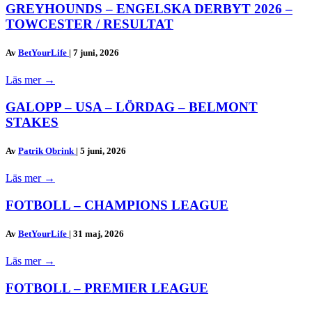
GREYHOUNDS – ENGELSKA DERBYT 2026 –
TOWCESTER / RESULTAT
Av
BetYourLife
|
7 juni, 2026
Läs mer
→
GALOPP – USA – LÖRDAG – BELMONT
STAKES
Av
Patrik Obrink
|
5 juni, 2026
Läs mer
→
FOTBOLL – CHAMPIONS LEAGUE
Av
BetYourLife
|
31 maj, 2026
Läs mer
→
FOTBOLL – PREMIER LEAGUE