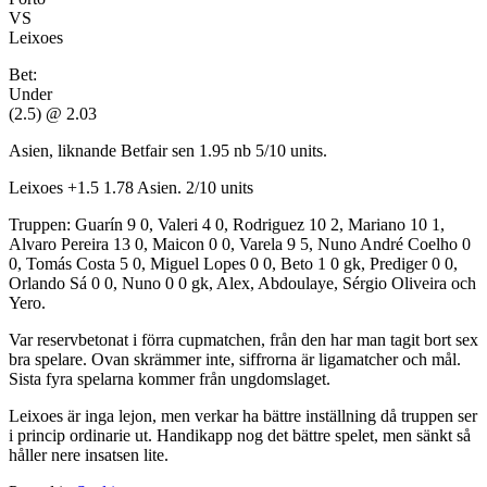
VS
Leixoes
Bet:
Under
(2.5) @ 2.03
Asien, liknande Betfair sen 1.95 nb 5/10 units.
Leixoes +1.5 1.78 Asien. 2/10 units
Truppen: Guarín 9 0, Valeri 4 0, Rodriguez 10 2, Mariano 10 1,
Alvaro Pereira 13 0, Maicon 0 0, Varela 9 5, Nuno André Coelho 0
0, Tomás Costa 5 0, Miguel Lopes 0 0, Beto 1 0 gk, Prediger 0 0,
Orlando Sá 0 0, Nuno 0 0 gk, Alex, Abdoulaye, Sérgio Oliveira och
Yero.
Var reservbetonat i förra cupmatchen, från den har man tagit bort sex
bra spelare. Ovan skrämmer inte, siffrorna är ligamatcher och mål.
Sista fyra spelarna kommer från ungdomslaget.
Leixoes är inga lejon, men verkar ha bättre inställning då truppen ser
i princip ordinarie ut. Handikapp nog det bättre spelet, men sänkt så
håller nere insatsen lite.