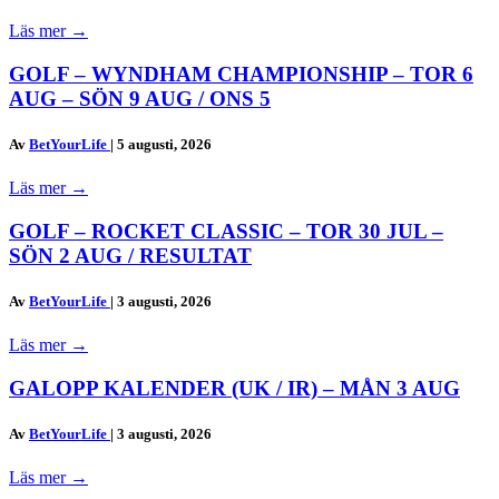
Läs mer
→
GOLF – WYNDHAM CHAMPIONSHIP – TOR 6
AUG – SÖN 9 AUG / ONS 5
Av
BetYourLife
|
5 augusti, 2026
Läs mer
→
GOLF – ROCKET CLASSIC – TOR 30 JUL –
SÖN 2 AUG / RESULTAT
Av
BetYourLife
|
3 augusti, 2026
Läs mer
→
GALOPP KALENDER (UK / IR) – MÅN 3 AUG
Av
BetYourLife
|
3 augusti, 2026
Läs mer
→