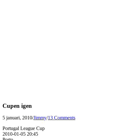
Cupen igen
5 januari, 2010
/
Jimmy
/
13 Comments
Portugal League Cup
2010-01-05 20:45
Porto