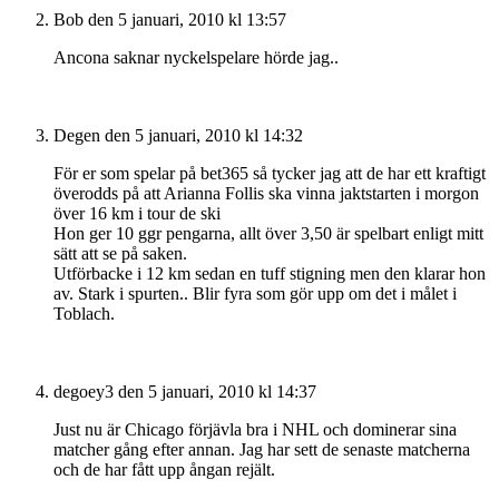
Bob
den 5 januari, 2010 kl 13:57
Ancona saknar nyckelspelare hörde jag..
Degen
den 5 januari, 2010 kl 14:32
För er som spelar på bet365 så tycker jag att de har ett kraftigt
överodds på att Arianna Follis ska vinna jaktstarten i morgon
över 16 km i tour de ski
Hon ger 10 ggr pengarna, allt över 3,50 är spelbart enligt mitt
sätt att se på saken.
Utförbacke i 12 km sedan en tuff stigning men den klarar hon
av. Stark i spurten.. Blir fyra som gör upp om det i målet i
Toblach.
degoey3
den 5 januari, 2010 kl 14:37
Just nu är Chicago förjävla bra i NHL och dominerar sina
matcher gång efter annan. Jag har sett de senaste matcherna
och de har fått upp ångan rejält.