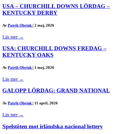
USA – CHURCHILL DOWNS LÖRDAG –
KENTUCKY DERBY
Av
Patrik Obrink
|
2 maj, 2026
Läs mer
→
USA: CHURCHILL DOWNS FREDAG –
KENTUCKY OAKS
Av
Patrik Obrink
|
1 maj, 2026
Läs mer
→
GALOPP LÖRDAG: GRAND NATIONAL
Av
Patrik Obrink
|
11 april, 2026
Läs mer
→
Spelstöten mot irländska nacional lottery