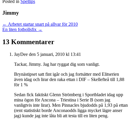
Posted in
Speltips
Jimmy
Posts
← Arbetet startar snart på allvar för 2010
En liten fotbollsfix →
navigation
13 Kommentarer
JayDee
den 5 januari, 2010 kl 13:41
Tackar, Jimmy. Jag har ryggat dig som vanligt.
Brynästipset satt fint igår och jag fortsätter med Elitserien
även idag och lirar den raka ettan i DIF – Skellefteå till 1,88
för 1 %
Sedan fick faktiskt Glenn Strömberg i Sportbladet idag upp
mina ögon för Ancona – Triestina i Serie B (som jag
vanligtvis inte lirar). Men Pinnacles bjudodds på 1,93 på ettan
(rent statistiskt borde Anconaodds ligga mycket lägre anser
jag) kunde jag inte låta bli att testa till en liten peng.