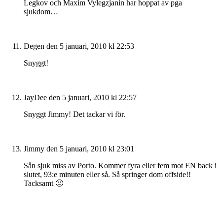
Legkov och Maxim Vylegzjanin har hoppat av pga
sjukdom…
Degen
den 5 januari, 2010 kl 22:53
Snyggt!
JayDee
den 5 januari, 2010 kl 22:57
Snyggt Jimmy! Det tackar vi för.
Jimmy
den 5 januari, 2010 kl 23:01
Sån sjuk miss av Porto. Kommer fyra eller fem mot EN back i
slutet, 93:e minuten eller så. Så springer dom offside!!
Tacksamt 🙂