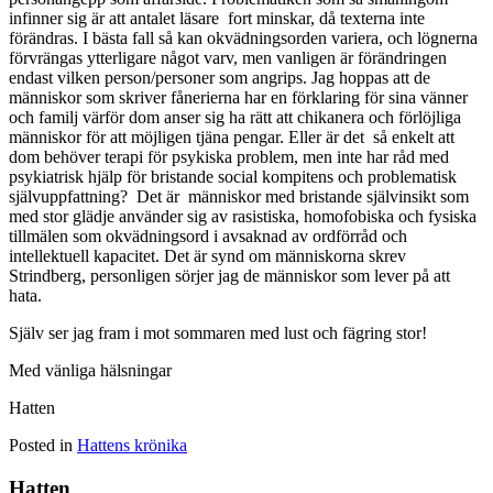
infinner sig är att antalet läsare fort minskar, då texterna inte
förändras. I bästa fall så kan okvädningsorden variera, och lögnerna
förvrängas ytterligare något varv, men vanligen är förändringen
endast vilken person/personer som angrips. Jag hoppas att de
människor som skriver fånerierna har en förklaring för sina vänner
och familj värför dom anser sig ha rätt att chikanera och förlöjliga
människor för att möjligen tjäna pengar. Eller är det så enkelt att
dom behöver terapi för psykiska problem, men inte har råd med
psykiatrisk hjälp för bristande social kompitens och problematisk
självuppfattning? Det är människor med bristande självinsikt som
med stor glädje använder sig av rasistiska, homofobiska och fysiska
tillmälen som okvädningsord i avsaknad av ordförråd och
intellektuell kapacitet. Det är synd om människorna skrev
Strindberg, personligen sörjer jag de människor som lever på att
hata.
Själv ser jag fram i mot sommaren med lust och fägring stor!
Med vänliga hälsningar
Hatten
Posted in
Hattens krönika
Hatten