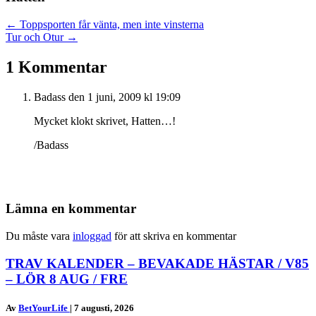
Posts
← Toppsporten får vänta, men inte vinsterna
Tur och Otur →
navigation
1 Kommentar
Badass
den 1 juni, 2009 kl 19:09
Mycket klokt skrivet, Hatten…!
/Badass
Lämna en kommentar
Du måste vara
inloggad
för att skriva en kommentar
TRAV KALENDER – BEVAKADE HÄSTAR / V85
– LÖR 8 AUG / FRE
Av
BetYourLife
|
7 augusti, 2026