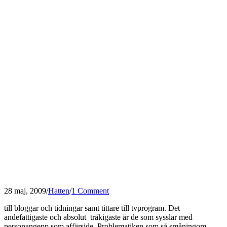
28 maj, 2009
/
Hatten
/
1 Comment
till bloggar och tidningar samt tittare till tvprogram. Det
andefattigaste och absolut tråkigaste är de som sysslar med
personangepp som affärside. Problematiken som så småningom