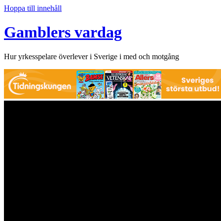
Hoppa till innehåll
Gamblers vardag
Hur yrkesspelare överlever i Sverige i med och motgång