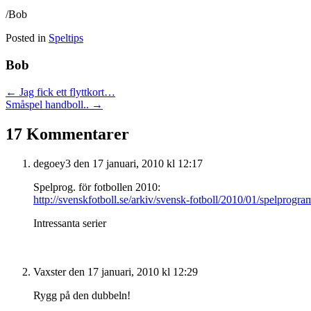
/Bob
Posted in
Speltips
Bob
Posts
← Jag fick ett flyttkort…
Småspel handboll.. →
navigation
17 Kommentarer
degoey3
den 17 januari, 2010 kl 12:17
Spelprog. för fotbollen 2010:
http://svenskfotboll.se/arkiv/svensk-fotboll/2010/01/spelprog
Intressanta serier
Vaxster
den 17 januari, 2010 kl 12:29
Rygg på den dubbeln!