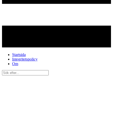
Startsida
Integritetspolicy
Om