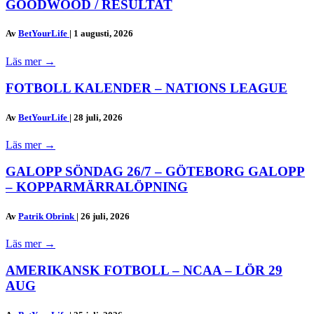
GOODWOOD / RESULTAT
Av
BetYourLife
|
1 augusti, 2026
Läs mer
→
FOTBOLL KALENDER – NATIONS LEAGUE
Av
BetYourLife
|
28 juli, 2026
Läs mer
→
GALOPP SÖNDAG 26/7 – GÖTEBORG GALOPP
– KOPPARMÄRRALÖPNING
Av
Patrik Obrink
|
26 juli, 2026
Läs mer
→
AMERIKANSK FOTBOLL – NCAA – LÖR 29
AUG