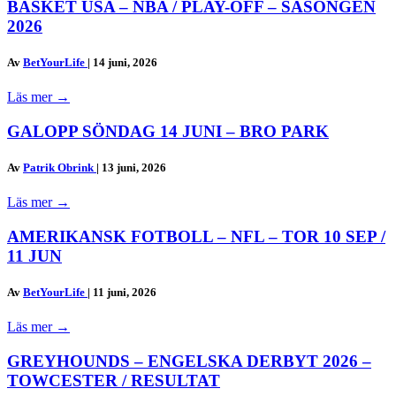
BASKET USA – NBA / PLAY-OFF – SÄSONGEN
2026
Av
BetYourLife
|
14 juni, 2026
Läs mer
→
GALOPP SÖNDAG 14 JUNI – BRO PARK
Av
Patrik Obrink
|
13 juni, 2026
Läs mer
→
AMERIKANSK FOTBOLL – NFL – TOR 10 SEP /
11 JUN
Av
BetYourLife
|
11 juni, 2026
Läs mer
→
GREYHOUNDS – ENGELSKA DERBYT 2026 –
TOWCESTER / RESULTAT