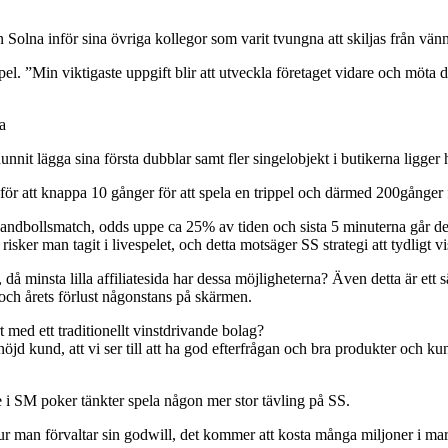
ån Solna inför sina övriga kollegor som varit tvungna att skiljas från vä
l. ”Min viktigaste uppgift blir att utveckla företaget vidare och möta d
a
unnit lägga sina första dubblar samt fler singelobjekt i butikerna ligger 
för att knappa 10 gånger för att spela en trippel och därmed 200gånger 
 handbollsmatch, odds uppe ca 25% av tiden och sista 5 minuterna går de
a risker man tagit i livespelet, och detta motsäger SS strategi att tydligt 
minsta lilla affiliatesida har dessa möjligheterna? Även detta är ett sätt
 och årets förlust någonstans på skärmen.
 med ett traditionellt vinstdrivande bolag?
 en nöjd kund, att vi ser till att ha god efterfrågan och bra produkter oc
 i SM poker tänkter spela någon mer stor tävling på SS.
om hur man förvaltar sin godwill, det kommer att kosta många miljoner i m