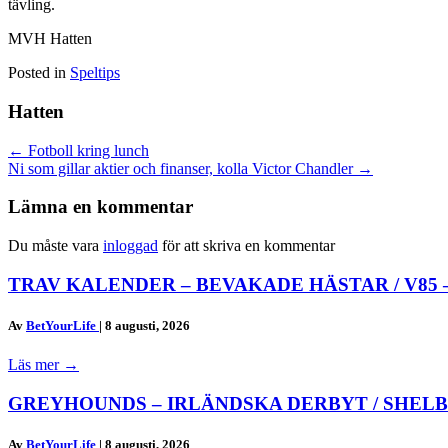
tävling.
MVH Hatten
Posted in
Speltips
Hatten
Posts
← Fotboll kring lunch
Ni som gillar aktier och finanser, kolla Victor Chandler →
navigation
Lämna en kommentar
Du måste vara
inloggad
för att skriva en kommentar
TRAV KALENDER – BEVAKADE HÄSTAR / V85 
Av
BetYourLife
|
8 augusti, 2026
Läs mer
→
GREYHOUNDS – IRLÄNDSKA DERBYT / SHELB
Av
BetYourLife
|
8 augusti, 2026