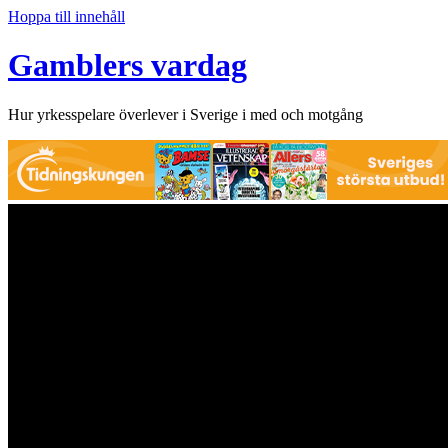
Hoppa till innehåll
Gamblers vardag
Hur yrkesspelare överlever i Sverige i med och motgång