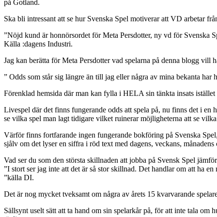
på Gotland.
Ska bli intressant att se hur Svenska Spel motiverar att VD arbetar fr
”Nöjd kund är honnörsordet för Meta Persdotter, ny vd för Svenska Spe
Källa :dagens Industri.
Jag kan berätta för Meta Persdotter vad spelarna på denna blogg vill h
” Odds som står sig längre än till jag eller några av mina bekanta har h
Förenklad hemsida där man kan fylla i HELA sin tänkta insats istället 
Livespel där det finns fungerande odds att spela på, nu finns det i en
se vilka spel man lagt tidigare vilket ruinerar möjligheterna att se vilk
Värför finns fortfarande ingen fungerande bokföring på Svenska Spel, då 
sjålv om det lyser en siffra i röd text med dagens, veckans, månadens
Vad ser du som den största skillnaden att jobba på Svensk Spel jämfört
”I stort ser jag inte att det är så stor skillnad. Det handlar om att ha
”källa DI.
Det är nog mycket tveksamt om några av årets 15 kvarvarande spelare
Sällsynt uselt sätt att ta hand om sin spelarkår på, för att inte tala 