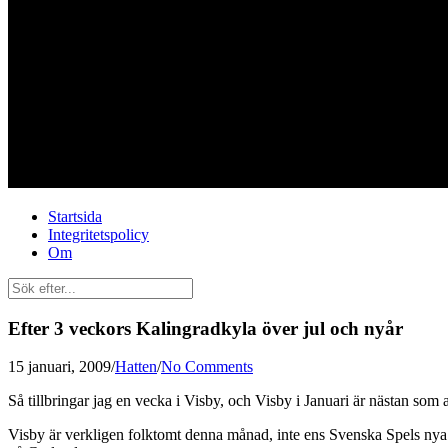
Startsida
Integritetspolicy
Om
Efter 3 veckors Kalingradkyla över jul och nyår
15 januari, 2009
/
Hatten
/
No Comments
Så tillbringar jag en vecka i Visby, och Visby i Januari är nästan som
Visby är verkligen folktomt denna månad, inte ens Svenska Spels nya V