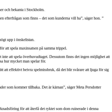
nner och bekanta i Stockholm.
en efterfrågan som finns – det som kunderna vill ha”, säger hon. ”
högt upp i önskelistan.
för att spela maxinsatsen på samma trippel.
t inte att spela överhuvudtaget. Dessutom finns det ingen möjlighet att
visa hur mycket man spelar för.
 att effektivt beivra spelmissbruk, då det blir svårare att ljuga för sig
h kunder som kommer tillbaka. Det är kärnan”, säger Meta Persdotter
arknadsföring för att återfå det ryktet som dom ruinerade i denna