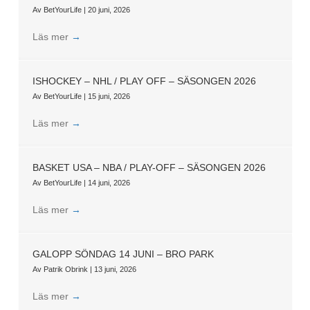
Av
BetYourLife
|
20 juni, 2026
Läs mer
→
ISHOCKEY – NHL / PLAY OFF – SÄSONGEN 2026
Av
BetYourLife
|
15 juni, 2026
Läs mer
→
BASKET USA – NBA / PLAY-OFF – SÄSONGEN 2026
Av
BetYourLife
|
14 juni, 2026
Läs mer
→
GALOPP SÖNDAG 14 JUNI – BRO PARK
Av
Patrik Obrink
|
13 juni, 2026
Läs mer
→