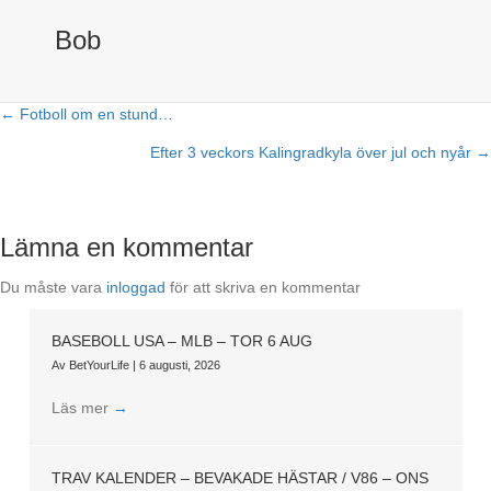
Bob
← Fotboll om en stund…
Posts
Efter 3 veckors Kalingradkyla över jul och nyår →
navigation
Lämna en kommentar
Du måste vara
inloggad
för att skriva en kommentar
BASEBOLL USA – MLB – TOR 6 AUG
Av
BetYourLife
|
6 augusti, 2026
Läs mer
→
TRAV KALENDER – BEVAKADE HÄSTAR / V86 – ONS