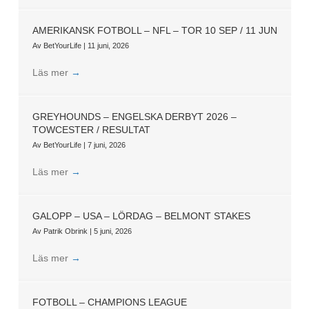
AMERIKANSK FOTBOLL – NFL – TOR 10 SEP / 11 JUN
Av
BetYourLife
|
11 juni, 2026
Läs mer
→
GREYHOUNDS – ENGELSKA DERBYT 2026 –
TOWCESTER / RESULTAT
Av
BetYourLife
|
7 juni, 2026
Läs mer
→
GALOPP – USA – LÖRDAG – BELMONT STAKES
Av
Patrik Obrink
|
5 juni, 2026
Läs mer
→
FOTBOLL – CHAMPIONS LEAGUE