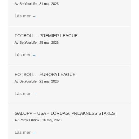
Av
BetYourLife
|
31 maj, 2026
Läs mer
→
FOTBOLL – PREMIER LEAGUE
Av
BetYourLife
|
25 maj, 2026
Läs mer
→
FOTBOLL – EUROPA LEAGUE
Av
BetYourLife
|
21 maj, 2026
Läs mer
→
GALOPP – USA – LÖRDAG: PREAKNESS STAKES
Av
Patrik Obrink
|
16 maj, 2026
Läs mer
→