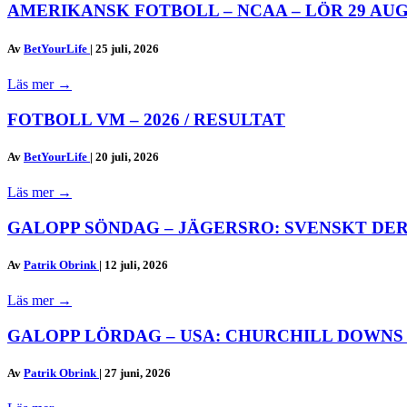
AMERIKANSK FOTBOLL – NCAA – LÖR 29 AU
Av
BetYourLife
|
25 juli, 2026
Läs mer
→
FOTBOLL VM – 2026 / RESULTAT
Av
BetYourLife
|
20 juli, 2026
Läs mer
→
GALOPP SÖNDAG – JÄGERSRO: SVENSKT DER
Av
Patrik Obrink
|
12 juli, 2026
Läs mer
→
GALOPP LÖRDAG – USA: CHURCHILL DOWNS 
Av
Patrik Obrink
|
27 juni, 2026