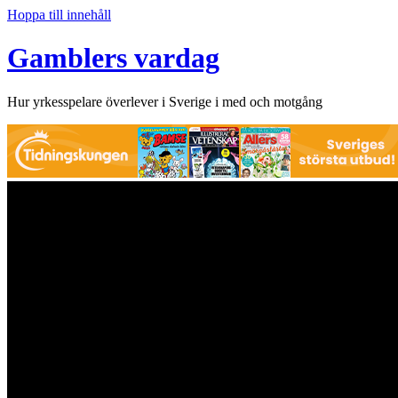
Hoppa till innehåll
Gamblers vardag
Hur yrkesspelare överlever i Sverige i med och motgång