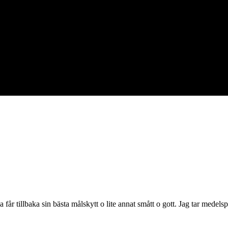
r tillbaka sin bästa målskytt o lite annat smått o gott. Jag tar medelsp