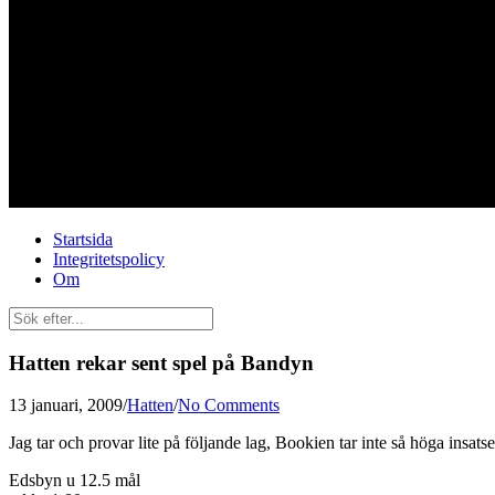
Startsida
Integritetspolicy
Om
Hatten rekar sent spel på Bandyn
13 januari, 2009
/
Hatten
/
No Comments
Jag tar och provar lite på följande lag, Bookien tar inte så höga insatse
Edsbyn u 12.5 mål