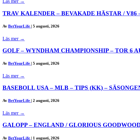
Läs mer
→
TRAV KALENDER – BEVAKADE HÄSTAR / V86 –
Av
BetYourLife
|
5 augusti, 2026
Läs mer
→
GOLF – WYNDHAM CHAMPIONSHIP – TOR 6 AUG
Av
BetYourLife
|
5 augusti, 2026
Läs mer
→
BASEBOLL USA – MLB – TIPS (KK) – SÄSONGEN
Av
BetYourLife
|
2 augusti, 2026
Läs mer
→
GALOPP – ENGLAND / GLORIOUS GOODWOOD
Av
BetYourLife
|
1 augusti, 2026