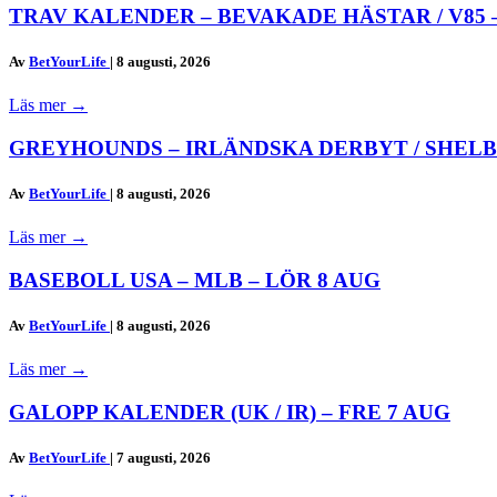
TRAV KALENDER – BEVAKADE HÄSTAR / V85 
Av
BetYourLife
|
8 augusti, 2026
Läs mer
→
GREYHOUNDS – IRLÄNDSKA DERBYT / SHELB
Av
BetYourLife
|
8 augusti, 2026
Läs mer
→
BASEBOLL USA – MLB – LÖR 8 AUG
Av
BetYourLife
|
8 augusti, 2026
Läs mer
→
GALOPP KALENDER (UK / IR) – FRE 7 AUG
Av
BetYourLife
|
7 augusti, 2026