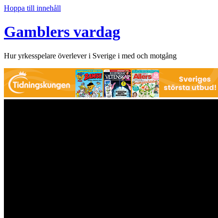
Hoppa till innehåll
Gamblers vardag
Hur yrkesspelare överlever i Sverige i med och motgång