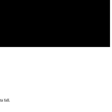
a fall.