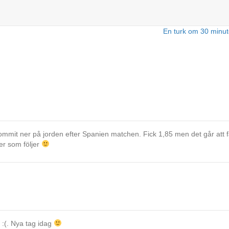
En turk om 30 minu
mmit ner på jorden efter Spanien matchen. Fick 1,85 men det går att 
er som följer
r :(. Nya tag idag