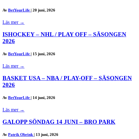
Av
BetYourLife
|
20 juni, 2026
Läs mer
→
ISHOCKEY – NHL / PLAY OFF – SÄSONGEN
2026
Av
BetYourLife
|
15 juni, 2026
Läs mer
→
BASKET USA – NBA / PLAY-OFF – SÄSONGEN
2026
Av
BetYourLife
|
14 juni, 2026
Läs mer
→
GALOPP SÖNDAG 14 JUNI – BRO PARK
Av
Patrik Obrink
|
13 juni, 2026