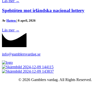
Läs mer
→
Spelstöten mot irländska nacional lottery
Av
Hatten
|
6 april, 2026
Läs mer
→
info@gamblersvardag.se
© 2026 Gamblers vardag. All Rights Reserved.