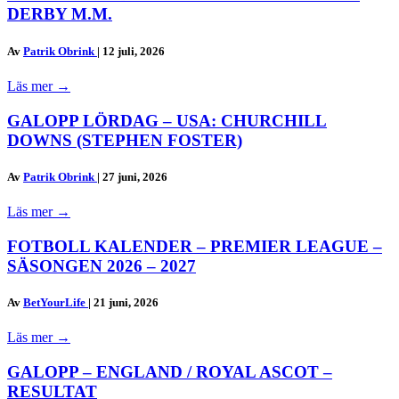
DERBY M.M.
Av
Patrik Obrink
|
12 juli, 2026
Läs mer
→
GALOPP LÖRDAG – USA: CHURCHILL
DOWNS (STEPHEN FOSTER)
Av
Patrik Obrink
|
27 juni, 2026
Läs mer
→
FOTBOLL KALENDER – PREMIER LEAGUE –
SÄSONGEN 2026 – 2027
Av
BetYourLife
|
21 juni, 2026
Läs mer
→
GALOPP – ENGLAND / ROYAL ASCOT –
RESULTAT