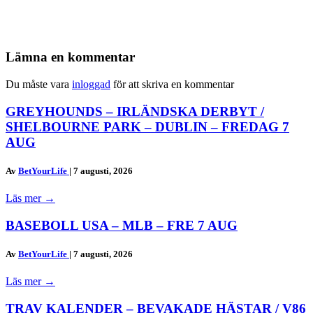
Lämna en kommentar
Du måste vara
inloggad
för att skriva en kommentar
GREYHOUNDS – IRLÄNDSKA DERBYT /
SHELBOURNE PARK – DUBLIN – FREDAG 7
AUG
Av
BetYourLife
|
7 augusti, 2026
Läs mer
→
BASEBOLL USA – MLB – FRE 7 AUG
Av
BetYourLife
|
7 augusti, 2026
Läs mer
→
TRAV KALENDER – BEVAKADE HÄSTAR / V86