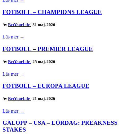
FOTBOLL – CHAMPIONS LEAGUE
Av
BetYourLife
|
31 maj, 2026
Läs mer
→
FOTBOLL – PREMIER LEAGUE
Av
BetYourLife
|
25 maj, 2026
Läs mer
→
FOTBOLL – EUROPA LEAGUE
Av
BetYourLife
|
21 maj, 2026
Läs mer
→
GALOPP – USA – LÖRDAG: PREAKNESS
STAKES