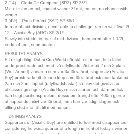
2 (14) – Gloria De Campeao (BRZ) SP 25/1
Mid-division on rail, chased winner 3f out, ran on, no chance with
winner
3 (4½) – Paris Perfect (SAF) SP 66/1
In rear of mid-division, never able to challenge, ran on well final 2f
12 – Asiatic Boy (ARG) SP 2/1F
Slowly into stride, in rear of mid-division, hampered after 1 1/2f,
ridden 4f out, soon beaten
RESULTAT ANALYS:
Ett riktigt dåligt Dubai Cup World där står i stort sett hela fältet
underpresterade och med två utfyllnads hästar på 2 och 3 plats
(Well Armed) vinnaren som var 3a förra året, slagen av (Asiatic
Boy) presterade ett liknade lopp som förra året ock med tanke på
2an och 3an i loppet (utfyllnadshästar) så blev det givetvis en
utklassnings seger (Asiatic Boy) missa starten och därmed fick
han tidigt positionsproblem, dessutom trängd efter 400m gjorde
att loppet definitivt var förlorat, men han var tidigt slagen och
allting stod inte rätt till med honom.
TIDNINGS ANALYS:
Supporters of (Asiatic Boy) are entitled to feel most disappointed
considering he wasa quarter of a length in front of today’s winner