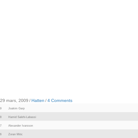
29 mars, 2009
/
Hatten
/
4 Comments
9
Joakim Garp
8
Hamid Salehi-Labassi
7
Alexander Ivarsson
6
Zoran Mitic