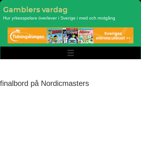
Gamblers vardag
Hur yrkesspelare överlever i Sverige i med och motgång
finalbord på Nordicmasters