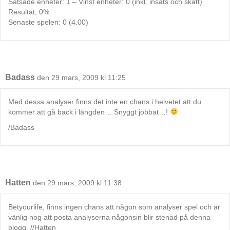
Satsade enheter: 1 – Vinst enheter: 0 (inkl. insats och skatt)
Resultat; 0%
Senaste spelen: 0 (4.00)
Badass
den 29 mars, 2009 kl 11:25
Med dessa analyser finns det inte en chans i helvetet att du
kommer att gå back i längden… Snyggt jobbat…!
/Badass
Hatten
den 29 mars, 2009 kl 11:38
Betyourlife, finns ingen chans att någon som analyser spel och är
vänlig nog att posta analyserna någonsin blir stenad på denna
blogg. //Hatten