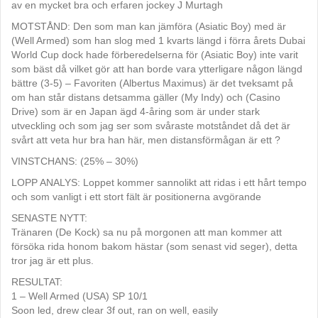
av en mycket bra och erfaren jockey J Murtagh
MOTSTÅND: Den som man kan jämföra (Asiatic Boy) med är
(Well Armed) som han slog med 1 kvarts längd i förra årets Dubai
World Cup dock hade förberedelserna för (Asiatic Boy) inte varit
som bäst då vilket gör att han borde vara ytterligare någon längd
bättre (3-5) – Favoriten (Albertus Maximus) är det tveksamt på
om han står distans detsamma gäller (My Indy) och (Casino
Drive) som är en Japan ägd 4-åring som är under stark
utveckling och som jag ser som svåraste motståndet då det är
svårt att veta hur bra han här, men distansförmågan är ett ?
VINSTCHANS: (25% – 30%)
LOPP ANALYS: Loppet kommer sannolikt att ridas i ett hårt tempo
och som vanligt i ett stort fält är positionerna avgörande
SENASTE NYTT:
Tränaren (De Kock) sa nu på morgonen att man kommer att
försöka rida honom bakom hästar (som senast vid seger), detta
tror jag är ett plus.
RESULTAT:
1 – Well Armed (USA) SP 10/1
Soon led, drew clear 3f out, ran on well, easily