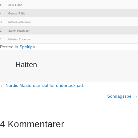
5
Zeki Turan
4
Gunnar Råbe
3
Mikael Petersson
2
Samir Shakhtoor
1
Mattias Ericsson
Posted in
Speltips
Hatten
← Nordic Masters är slut för undertecknad.
Posts
Söndagsspel →
navigation
4 Kommentarer