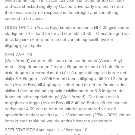
when runner-up in this race last year. He raced far too far back,
and was checked slightly by Casino Drive early on, but in truth
there was simply no response in the straight and something
seemed to be amiss.
ODDS TREND: (Asiatic Boy) kunde man spela till 4.00 gick sedan
stadigt ner till cirka 3.35 för vid start stå i 3.50 – Omsättningen var
dock låg cirka 6 miljoner och det var inte speciellt mycket
tillgängligt att spela
SPEL ANALYS:
(Well Armed) var den häst som man kunde mäta (Asiatic Boy)
med – Slog denna men 1 kvarts längd men hade då haft sämre
sista dagars förberedelser än i år så uppskattningsvis borde det
skilja 3-5 längder – (Well Armed) fanns tillgänglig till 10-12 gånger
och (Asiatic Boy) till 4 gånger, i efterhand är det en för stor odds
skillnad med tanke på kapacitetsskillnanden är 3-5 längder, det
fanns ett större spelvärde på (Well Armed) -Det fanns också
möjlighet att lägga (Asiatic Boy) till 3.40 på Betfair då det spelade
oddset var 4.00 och ta hem en mindre garanterad vinst då
spelvärdet endast var litet = 1 – Vinstchansen (25% – 30%) känns
korrekt med tanke på vad de andra hästarna presterade
SPELSTATISTK Antal spel: 1 – Vinst spel: 0