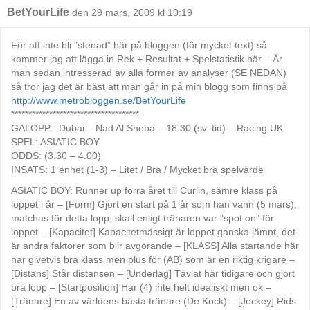
BetYourLife
den 29 mars, 2009 kl 10:19
För att inte bli ”stenad” här på bloggen (för mycket text) så
kommer jag att lägga in Rek + Resultat + Spelstatistik här – Är
man sedan intresserad av alla former av analyser (SE NEDAN)
så tror jag det är bäst att man går in på min blogg som finns på
http://www.metrobloggen.se/BetYourLife
*************************************
GALOPP : Dubai – Nad Al Sheba – 18:30 (sv. tid) – Racing UK
SPEL: ASIATIC BOY
ODDS: (3.30 – 4.00)
INSATS: 1 enhet (1-3) – Litet / Bra / Mycket bra spelvärde
ASIATIC BOY: Runner up förra året till Curlin, sämre klass på
loppet i år – [Form] Gjort en start på 1 år som han vann (5 mars),
matchas för detta lopp, skall enligt tränaren var ”spot on” för
loppet – [Kapacitet] Kapacitetmässigt är loppet ganska jämnt, det
är andra faktorer som blir avgörande – [KLASS] Alla startande här
har givetvis bra klass men plus för (AB) som är en riktig krigare –
[Distans] Står distansen – [Underlag] Tävlat här tidigare och gjort
bra lopp – [Startposition] Har (4) inte helt idealiskt men ok –
[Tränare] En av världens bästa tränare (De Kock) – [Jockey] Rids