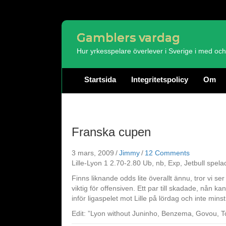
Gamblers vardag
Hur yrkesspelare överlever i Sverige i med o
Startsida
Integritetspolicy
Om
Franska cupen
3 mars, 2009
/
Jimmy
/
12 Comments
Lille-Lyon 1 2.70-2.80 Ub, nb, Exp, Jetbull spel
Finns liknande odds lite överallt ännu, tror vi 
viktig för offensiven. Ett par till skadade, nån kan
inför ligaspelet mot Lille på lördag och inte mins
Edit: ”Lyon without Juninho, Benzema, Govou, Tou