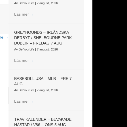
Av
BetYourLife
|
7 augusti, 2026
Läs mer
→
GREYHOUNDS – IRLÄNDSKA
lle →
DERBYT / SHELBOURNE PARK –
DUBLIN – FREDAG 7 AUG
Av
BetYourLife
|
7 augusti, 2026
Läs mer
→
BASEBOLL USA – MLB – FRE 7
AUG
Av
BetYourLife
|
7 augusti, 2026
Läs mer
→
TRAV KALENDER – BEVAKADE
HÄSTAR / V86 – ONS 5 AUG