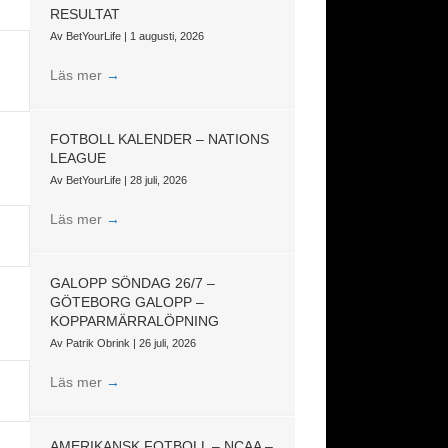
RESULTAT
Av
BetYourLife
|
1 augusti, 2026
Läs mer
→
FOTBOLL KALENDER – NATIONS
LEAGUE
Av
BetYourLife
|
28 juli, 2026
Läs mer
→
GALOPP SÖNDAG 26/7 –
GÖTEBORG GALOPP –
KOPPARMÄRRALÖPNING
Av
Patrik Obrink
|
26 juli, 2026
Läs mer
→
AMERIKANSK FOTBOLL – NCAA –