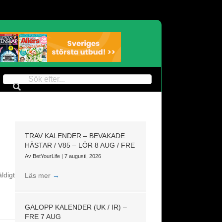
TRAV KALENDER – BEVAKADE
HÄSTAR / V85 – LÖR 8 AUG / FRE
Av
BetYourLife
|
7 augusti, 2026
ldigt
Läs mer
→
d
GALOPP KALENDER (UK / IR) –
FRE 7 AUG