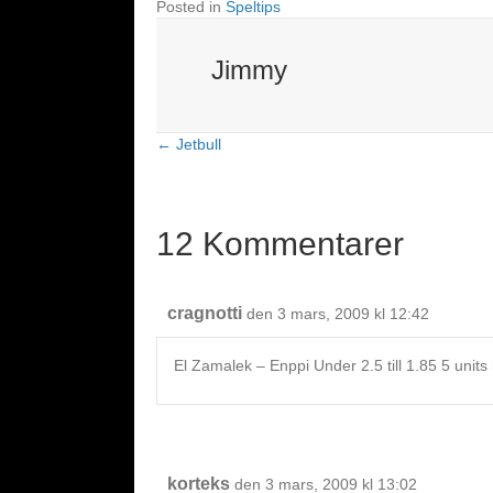
Posted in
Speltips
Jimmy
← Jetbull
Posts
navigation
12 Kommentarer
cragnotti
den 3 mars, 2009 kl 12:42
El Zamalek – Enppi Under 2.5 till 1.85 5 units
korteks
den 3 mars, 2009 kl 13:02