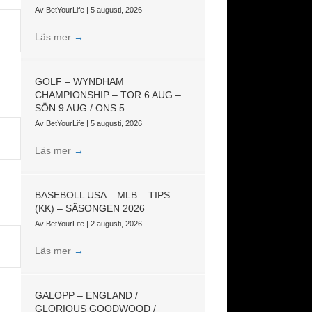
Av
BetYourLife
|
5 augusti, 2026
Läs mer
→
GOLF – WYNDHAM
CHAMPIONSHIP – TOR 6 AUG –
SÖN 9 AUG / ONS 5
Av
BetYourLife
|
5 augusti, 2026
Läs mer
→
BASEBOLL USA – MLB – TIPS
(KK) – SÄSONGEN 2026
Av
BetYourLife
|
2 augusti, 2026
Läs mer
→
GALOPP – ENGLAND /
GLORIOUS GOODWOOD /