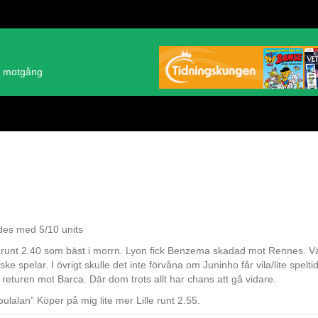
ch motgång
ades med 5/10 units
ser runt 2.40 som bäst i morrn. Lyon fick Benzema skadad mot Rennes. Vä
ske spelar. I övrigt skulle det inte förvåna om Juninho får vila/lite spelti
t returen mot Barca. Där dom trots allt har chans att gå vidare.
lalan” Köper på mig lite mer Lille runt 2.55.