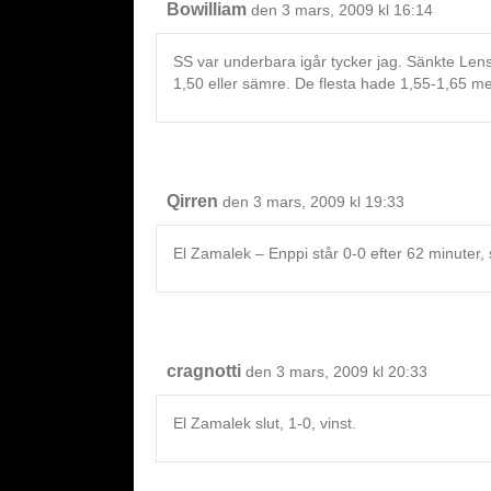
Bowilliam
den 3 mars, 2009 kl 16:14
SS var underbara igår tycker jag. Sänkte Lens 
1,50 eller sämre. De flesta hade 1,55-1,65 me
Qirren
den 3 mars, 2009 kl 19:33
El Zamalek – Enppi står 0-0 efter 62 minuter, s
cragnotti
den 3 mars, 2009 kl 20:33
El Zamalek slut, 1-0, vinst.