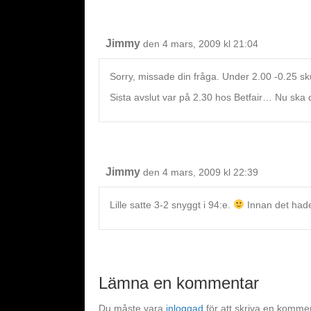
Jimmy
den 4 mars, 2009 kl 21:04
Sorry, missade din fråga. Under 2.00 -0.25 sku
Sista avslut var på 2.30 hos Betfair… Nu ska
Jimmy
den 4 mars, 2009 kl 22:39
Lille satte 3-2 snyggt i 94:e.
Innan det hade 
Lämna en kommentar
Du måste vara
inloggad
för att skriva en komme