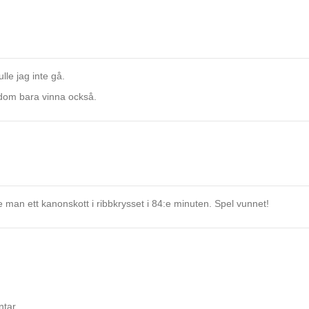
lle jag inte gå.
 dom bara vinna också.
man ett kanonskott i ribbkrysset i 84:e minuten. Spel vunnet!
ntar