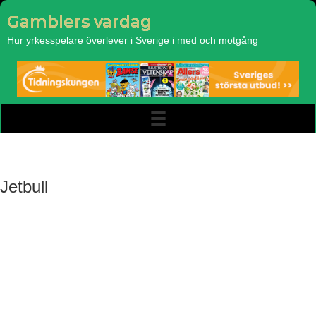
Gamblers vardag
Hur yrkesspelare överlever i Sverige i med och motgång
Jetbull