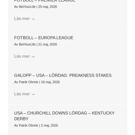
Av
BetYourLife
|
25 maj, 2026
Läs mer
→
FOTBOLL – EUROPA LEAGUE
Av
BetYourLife
|
21 maj, 2026
Läs mer
→
GALOPP – USA – LÖRDAG: PREAKNESS STAKES
Av
Patrik Obrink
|
16 maj, 2026
Läs mer
→
USA – CHURCHILL DOWNS LÖRDAG – KENTUCKY
DERBY
Av
Patrik Obrink
|
2 maj, 2026