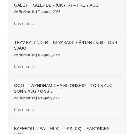
GALOPP KALENDER (UK / IR) – FRE 7 AUG
Av
BetYourLife
|
7 augusti, 2026
Läs mer
→
TRAV KALENDER – BEVAKADE HÄSTAR / V86 – ONS
5 AUG
Av
BetYourLife
|
5 augusti, 2026
Läs mer
→
GOLF – WYNDHAM CHAMPIONSHIP – TOR 6 AUG –
SÖN 9 AUG / ONS 5
Av
BetYourLife
|
5 augusti, 2026
Läs mer
→
BASEBOLL USA – MLB – TIPS (KK) – SÄSONGEN