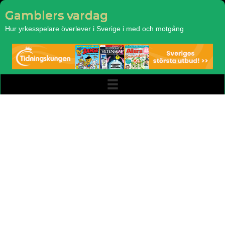
Gamblers vardag
Hur yrkesspelare överlever i Sverige i med och motgång