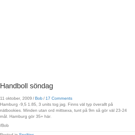
Handboll söndag
11 oktober, 2009
/
Bob
/
17 Comments
Hamburg -9,5 1.85, 3 units tog jag. Finns väl typ överallt på
nätbookies. Minden utan ord mittsexa, tunt på 9m så gör väl 23-24
mål. Hamburg gör 35+ här.
/Bob
Posted in
Speltips