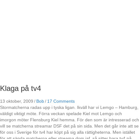
Klaga på tv4
13 oktober, 2009
/
Bob
/
17 Comments
Stormatcherna radas upp i tyska ligan. Ikväll har vi Lemgo – Hamburg,
väldigt viktigt möte. Förra veckan spelade Kiel mot Lemgo och
imorgon möter Flensburg Kiel hemma. För den som är intresserad och
vill se matcherna streamar DSF det på sin sida. Men det går inte att se
för oss i Sverige för tv4 har köpt på sig alla rättigheterna. Men istället
för att sända matcherna eller streama dom iaf, så sitter bara tv4 på