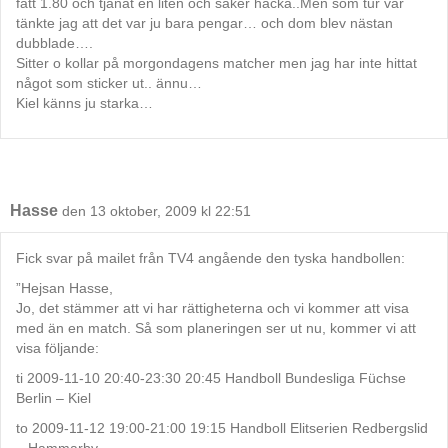
fått 1.80 och tjänat en liten och säker hacka..Men som tur var
tänkte jag att det var ju bara pengar… och dom blev nästan
dubblade….
Sitter o kollar på morgondagens matcher men jag har inte hittat
något som sticker ut.. ännu…
Kiel känns ju starka…
Hasse
den 13 oktober, 2009 kl 22:51
Fick svar på mailet från TV4 angående den tyska handbollen:
”Hejsan Hasse,
Jo, det stämmer att vi har rättigheterna och vi kommer att visa
med än en match. Så som planeringen ser ut nu, kommer vi att
visa följande:
ti 2009-11-10 20:40-23:30 20:45 Handboll Bundesliga Füchse
Berlin – Kiel
to 2009-11-12 19:00-21:00 19:15 Handboll Elitserien Redbergslid
– Hammarby,