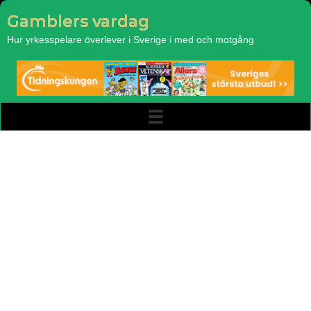
Gamblers vardag
Hur yrkesspelare överlever i Sverige i med och motgång