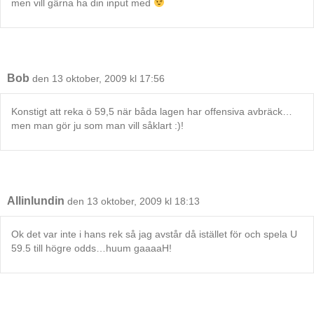
men vill gärna ha din input med
Bob
den 13 oktober, 2009 kl 17:56
Konstigt att reka ö 59,5 när båda lagen har offensiva avbräck…
men man gör ju som man vill såklart :)!
Allinlundin
den 13 oktober, 2009 kl 18:13
Ok det var inte i hans rek så jag avstår då istället för och spela U
59.5 till högre odds…huum gaaaaH!