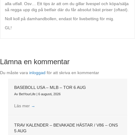
alla utfall. Osv… Ett tips är att om du gillar livespel och köpa/sälja
så regga upp dig på betfair där du får absolut bäst priser (oftast).
Noll koll på damhandbollen, endast för livebetting för mig.
GL!
Lämna en kommentar
Du måste vara
inloggad
för att skriva en kommentar
BASEBOLL USA – MLB – TOR 6 AUG
Av
BetYourLife
|
6 augusti, 2026
Läs mer
→
TRAV KALENDER – BEVAKADE HÄSTAR / V86 – ONS
5 AUG