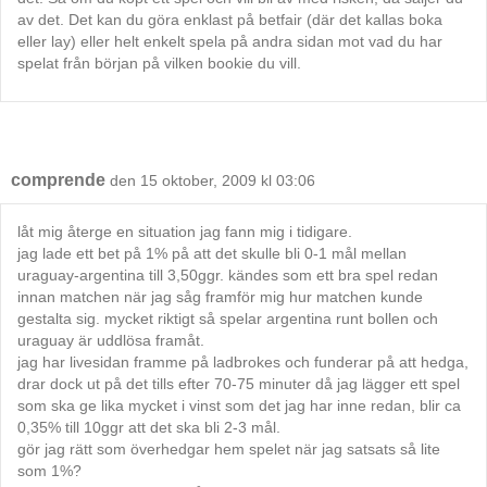
av det. Det kan du göra enklast på betfair (där det kallas boka
eller lay) eller helt enkelt spela på andra sidan mot vad du har
spelat från början på vilken bookie du vill.
comprende
den 15 oktober, 2009 kl 03:06
låt mig återge en situation jag fann mig i tidigare.
jag lade ett bet på 1% på att det skulle bli 0-1 mål mellan
uraguay-argentina till 3,50ggr. kändes som ett bra spel redan
innan matchen när jag såg framför mig hur matchen kunde
gestalta sig. mycket riktigt så spelar argentina runt bollen och
uraguay är uddlösa framåt.
jag har livesidan framme på ladbrokes och funderar på att hedga,
drar dock ut på det tills efter 70-75 minuter då jag lägger ett spel
som ska ge lika mycket i vinst som det jag har inne redan, blir ca
0,35% till 10ggr att det ska bli 2-3 mål.
gör jag rätt som överhedgar hem spelet när jag satsats så lite
som 1%?