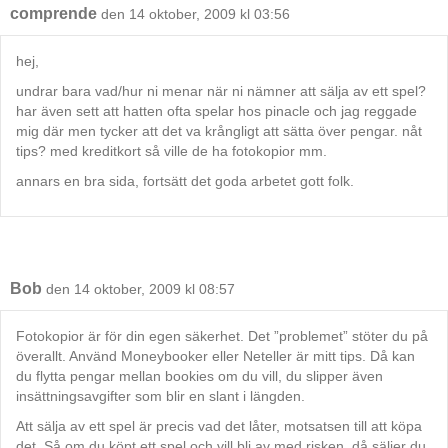
comprende
den 14 oktober, 2009 kl 03:56
hej,
undrar bara vad/hur ni menar när ni nämner att sälja av ett spel?
har även sett att hatten ofta spelar hos pinacle och jag reggade
mig där men tycker att det va krångligt att sätta över pengar. nåt
tips? med kreditkort så ville de ha fotokopior mm.
annars en bra sida, fortsätt det goda arbetet gott folk.
Bob
den 14 oktober, 2009 kl 08:57
Fotokopior är för din egen säkerhet. Det ”problemet” stöter du på
överallt. Använd Moneybooker eller Neteller är mitt tips. Då kan
du flytta pengar mellan bookies om du vill, du slipper även
insättningsavgifter som blir en slant i längden.
Att sälja av ett spel är precis vad det låter, motsatsen till att köpa
det. Så om du köpt ett spel och vill bli av med risken, då säljer du