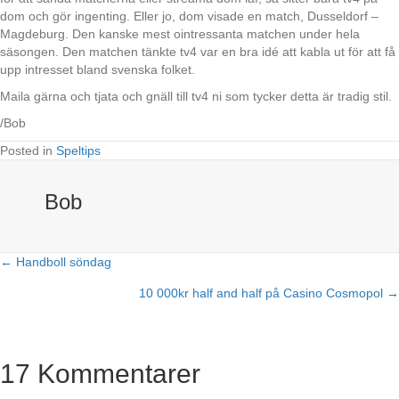
dom och gör ingenting. Eller jo, dom visade en match, Dusseldorf –
Magdeburg. Den kanske mest ointressanta matchen under hela
säsongen. Den matchen tänkte tv4 var en bra idé att kabla ut för att få
upp intresset bland svenska folket.
Maila gärna och tjata och gnäll till tv4 ni som tycker detta är tradig stil.
/Bob
Posted in
Speltips
Bob
← Handboll söndag
Posts
10 000kr half and half på Casino Cosmopol →
navigation
17 Kommentarer