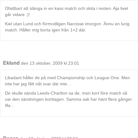
Ofattbart att slänga in en kass match och skita i resten. Aja livet
går vidare :)!
Kiel utan Lund och förmodligen Narcisse imorgon. Ännu en lurig
match. Håller mig borta igen från 1×2 där.
Eklund
den 13 oktober, 2009 kl 23:01
Likadant håller de på med Championship och League One. Men
inte har jag fått nåt svar där inte…
De skulle sända Leeds-Charlton sa de, men kort före match så
var den sändningen borttagen. Samma sak har hänt flera gånger.
Illa…