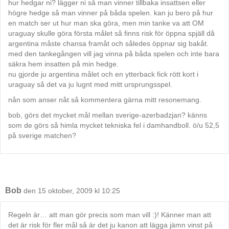
hur hedgar ni? lägger ni så man vinner tillbaka insattsen eller
högre hedge så man vinner på båda spelen. kan ju bero på hur
en match ser ut hur man ska göra, men min tanke va att OM
uraguay skulle göra första målet så finns risk för öppna spjäll då
argentina måste chansa framåt och således öppnar sig bakåt.
med den tankegången vill jag vinna på båda spelen och inte bara
säkra hem insatten på min hedge.
nu gjorde ju argentina målet och en ytterback fick rött kort i
uraguay så det va ju lugnt med mitt ursprungsspel.
nån som anser nåt så kommentera gärna mitt resonemang.
bob, görs det mycket mål mellan sverige-azerbadzjan? känns
som de görs så himla mycket tekniska fel i damhandboll. ö/u 52,5
på sverige matchen?
Bob
den 15 oktober, 2009 kl 10:25
Regeln är… att man gör precis som man vill :)! Känner man att
det är risk för fler mål så är det ju kanon att lägga jämn vinst på