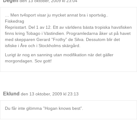
Degen
den 13 oktober, 2009 kl 23:04
… Men tv4sport visar ju mycket annat bra i sportväg..
Fiskedrag
Reprisstart. Del 1 av 12. Ett av världens bästa tropiska havsfisken
finns kring Tobago i Västindien. Programledarna åker ut på havet
med skepparen Gerard ”Frothy” de Silva. Dessutom blir det
isfiske i Åre och i Stockholms skärgård.
Lurigt är nog en sanning utan modifikation när det gäller
morgondagen. Sov gott!
Eklund
den 13 oktober, 2009 kl 23:13
Du får inte glömma ”Hogan knows best”.